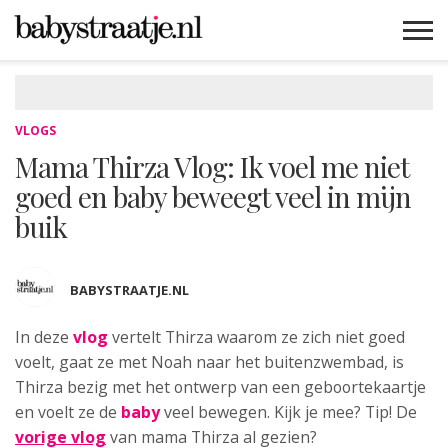
MAMABLOGS
MAMAVLOGS
ZWANGER
BABY
LIFESTYLE
MUSTHAVES
CELEBS
ADVIES
WEBSHOPS
GRATIS
WIN
KORTINGEN
VLOGS
Mama Thirza Vlog: Ik voel me niet
goed en baby beweegt veel in mijn
buik
BABYSTRAATJE.NL
In deze
vlog
vertelt Thirza waarom ze zich
niet goed
voelt, gaat ze met Noah naar het buitenzwembad, is
Thirza bezig met het ontwerp van een geboortekaartje
en voelt ze de
baby
veel bewegen. Kijk je mee? Tip! De
vorige vlog
van mama Thirza al gezien?