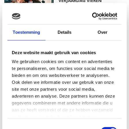
VERJAARDAG VIEREN
MAMA THIRZA VLOG: HET IS
Toestemming
Details
Over
FEEST, WANT REBEL IS JARIG!
Deze website maakt gebruik van cookies
We gebruiken cookies om content en advertenties
MAMA THIRZA VLOG: OP
te personaliseren, om functies voor social media te
VAKANTIE & TWEE ZIEKE
bieden en om ons websiteverkeer te analyseren.
KINDEREN
Ook delen we informatie over uw gebruik van onze
site met onze partners voor social media,
adverteren en analyse. Deze partners kunnen deze
gegevens combineren met andere informatie die u
MAMA CARMEN VLOG:
aan ze heeft verstrekt of die ze hebben verzameld
SCHOLEN ZIJN WEER
BEGONNEN & TANDEN BLEKEN
op basis van uw gebruik van hun services.
Toestemmingsselectie