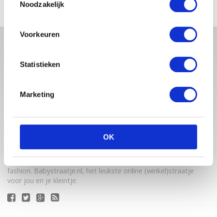
Noodzakelijk
Voorkeuren
Statistieken
Marketing
Babystraatje.nl is een uniek platform voor aanstaande en
OK
jonge moeders. Een online ontmoetingsplek vol
inspirerende blogs en handige artikelen op het gebied van
zwangerschap, moederschap, babyproducten, lifestyle en
fashion. Babystraatje.nl, het leukste online (winkel)straatje
voor jou en je kleintje.