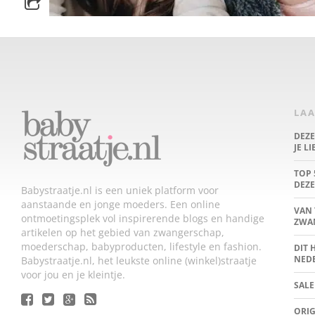
LAA
DEZ
JE L
TOP 
DEZE
Babystraatje.nl is een uniek platform voor
aanstaande en jonge moeders. Een online
VAN 
ontmoetingsplek vol inspirerende blogs en handige
ZWA
artikelen op het gebied van zwangerschap,
moederschap, babyproducten, lifestyle en fashion.
DIT 
NED
Babystraatje.nl, het leukste online (winkel)straatje
voor jou en je kleintje.
SALE
ORIG