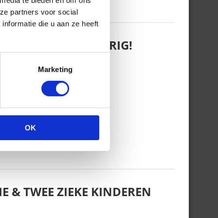
 media te bieden en om ons
ze partners voor social
nformatie die u aan ze heeft
 WANT REBEL IS JARIG!
Marketing
OK
E & TWEE ZIEKE KINDEREN