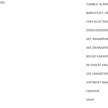
ERS
TUMBLE ‘N DRY
BABYUITZET, HE
CHECKLIST Z
ZORGVERZEKE
HET KRAAMPA
36X ZWANGER
WELKE VAKANT
DE EERSTE VAK
23X VAKANTIE
ONTMOET MA
FASHION
SHOP