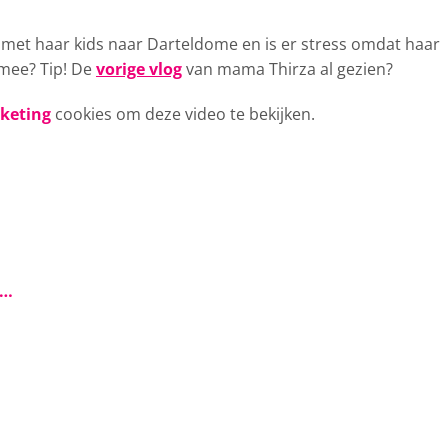
a met haar kids naar Darteldome
en is er stress omdat haar
e mee? Tip! De
vorige vlog
van mama Thirza al gezien?
rketing
cookies om deze video te bekijken.
s…