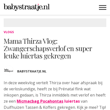
MAMABLOGS
MAMAVLOGS
ZWANGER
BABY
LIFESTYLE
MUSTHAVES
CELEBS
ADVIES
WEBSHOPS
GRATIS
WIN
KORTINGEN
VLOGS
Mama Thirza Vlog:
Zwangerschapsverlof en super
leuke luiertas gekregen
BABYSTRAATJE.NL
In deze weekvlog vertelt Thirza
over haar afspraak bij
de verloskundige, heeft ze bij Prénatal flink wat
inkopen gedaan, is Thirza inmiddels met verlof en heeft
ze een
Micmacbag Pocahontas
luiertas
van
Duifhuizen Tassen & Koffers gekregen. Kijk je mee? Tip!