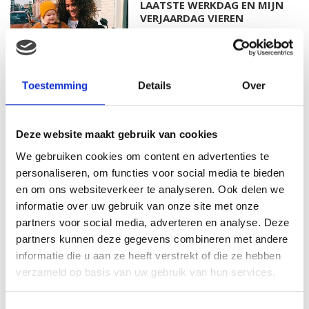
LAATSTE WERKDAG EN MIJN
VERJAARDAG VIEREN
MAMA THIRZA VLOG: HET IS
Toestemming
Details
Over
FEEST, WANT REBEL IS JARIG!
Deze website maakt gebruik van cookies
We gebruiken cookies om content en advertenties te
personaliseren, om functies voor social media te bieden
MAMA THIRZA VLOG: OP
VAKANTIE & TWEE ZIEKE
en om ons websiteverkeer te analyseren. Ook delen we
KINDEREN
informatie over uw gebruik van onze site met onze
partners voor social media, adverteren en analyse. Deze
partners kunnen deze gegevens combineren met andere
informatie die u aan ze heeft verstrekt of die ze hebben
MAMA CARMEN VLOG:
verzameld op basis van uw gebruik van hun services.
SCHOLEN ZIJN WEER
BEGONNEN & TANDEN BLEKEN