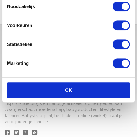
Toestemmingsselectie
Noodzakelijk
Voorkeuren
Statistieken
Marketing
OK
Babystraatje.nl is een uniek platform voor aanstaande en
jonge moeders. Een online ontmoetingsplek vol
inspirerende blogs en handige artikelen op het gebied van
zwangerschap, moederschap, babyproducten, lifestyle en
fashion. Babystraatje.nl, het leukste online (winkel)straatje
voor jou en je kleintje.