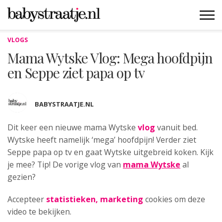
VLOGS
MAMABLOGS
MAMAVLOGS
ZWANGER
BABY
LIFESTYLE
MUSTHAVES
CELEBS
ADVIES
WEBSHOPS
GRATIS
WIN
KORTINGEN
Mama Wytske Vlog: Mega hoofdpijn
en Seppe ziet papa op tv
BABYSTRAATJE.NL
Dit keer een nieuwe mama Wytske
vlog
vanuit bed.
Wytske heeft namelijk ‘mega’ hoofdpijn! Verder ziet
Seppe papa op tv en gaat Wytske uitgebreid koken. Kijk
je mee? Tip! De vorige vlog van
mama Wytske
al
gezien?
Accepteer
statistieken, marketing
cookies om deze
video te bekijken.