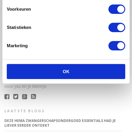
Voorkeuren
Statistieken
Marketing
Babystraatje.nl is een uniek platform voor aanstaande en
jonge moeders. Een online ontmoetingsplek vol
inspirerende blogs en handige artikelen op het gebied van
OK
zwangerschap, moederschap, babyproducten, lifestyle en
fashion. Babystraatje.nl, het leukste online (winkel)straatje
voor jou en je kleintje.
LAATSTE BLOGS
DEZE HEMA ZWANGERSCHAPSONDERGOED ESSENTIALS HAD JE
LIEVER EERDER ONTDEKT