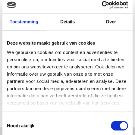
MAMA THIRZA VLOG: HET IS
FEEST, WANT REBEL IS JARIG!
Toestemming
Details
Over
Deze website maakt gebruik van cookies
MAMA THIRZA VLOG: OP
VAKANTIE & TWEE ZIEKE
We gebruiken cookies om content en advertenties te
KINDEREN
personaliseren, om functies voor social media te bieden
en om ons websiteverkeer te analyseren. Ook delen we
informatie over uw gebruik van onze site met onze
partners voor social media, adverteren en analyse. Deze
MAMA CARMEN VLOG:
partners kunnen deze gegevens combineren met andere
SCHOLEN ZIJN WEER
informatie die u aan ze heeft verstrekt of die ze hebben
BEGONNEN & TANDEN BLEKEN
verzameld op basis van uw gebruik van hun services.
Toestemmingsselectie
Noodzakelijk