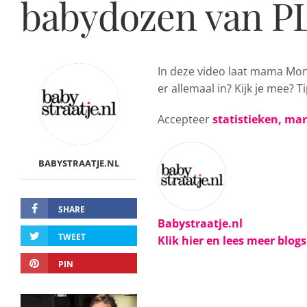
babydozen van PL
In deze video laat mama Mo
er allemaal in? Kijk je mee? T
Accepteer
statistieken, ma
BABYSTRAATJE.NL
SHARE
Babystraatje.nl
TWEET
Klik hier en lees meer blog
PIN