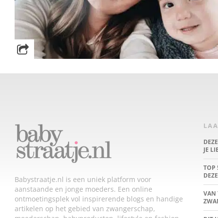
LAA
DEZ
JE L
TOP 
DEZE
Babystraatje.nl is een uniek platform voor
aanstaande en jonge moeders. Een online
VAN 
ontmoetingsplek vol inspirerende blogs en handige
ZWA
artikelen op het gebied van zwangerschap,