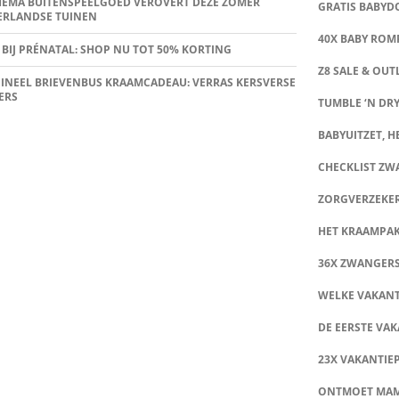
HEMA BUITENSPEELGOED VEROVERT DEZE ZOMER
GRATIS BABY
ERLANDSE TUINEN
40X BABY ROMP
 BIJ PRÉNATAL: SHOP NU TOT 50% KORTING
Z8 SALE & OUT
INEEL BRIEVENBUS KRAAMCADEAU: VERRAS KERSVERSE
ERS
TUMBLE ‘N DRY
BABYUITZET, HE
CHECKLIST Z
ZORGVERZEKE
HET KRAAMPA
36X ZWANGER
WELKE VAKANT
DE EERSTE VAK
23X VAKANTIE
ONTMOET MA