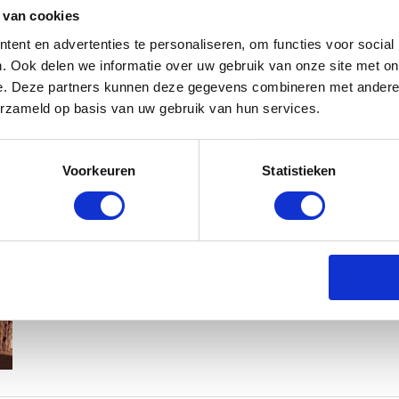
 van cookies
ent en advertenties te personaliseren, om functies voor social
. Ook delen we informatie over uw gebruik van onze site met on
e. Deze partners kunnen deze gegevens combineren met andere i
erzameld op basis van uw gebruik van hun services.
MAMA THIRZA VLOG: HET IS FEEST,
Voorkeuren
Statistieken
BABYSTRAATJE.NL
2 OKTOBER 2019