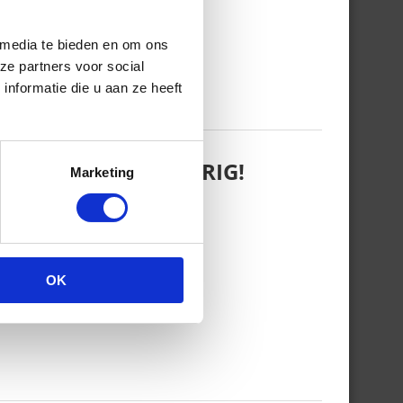
 media te bieden en om ons
ze partners voor social
nformatie die u aan ze heeft
 WANT REBEL IS JARIG!
Marketing
OK