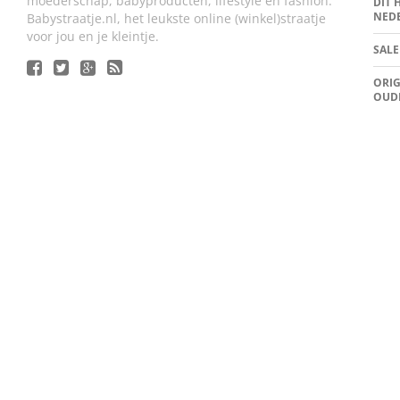
moederschap, babyproducten, lifestyle en fashion.
DIT 
NED
Babystraatje.nl, het leukste online (winkel)straatje
voor jou en je kleintje.
SALE
ORIG
OUD