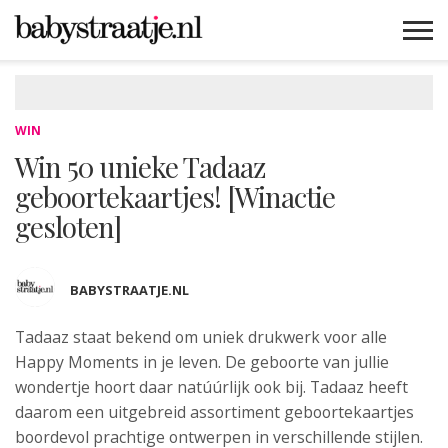
MAMABLOGS
MAMAVLOGS
ZWANGER
BABY
LIFESTYLE
MUSTHAVES
CELEBS
ADVIES
WEBSHOPS
GRATIS
WIN
KORTINGEN
WIN
Win 50 unieke Tadaaz
geboortekaartjes! [Winactie
gesloten]
BABYSTRAATJE.NL
Tadaaz staat bekend om uniek drukwerk
voor alle
Happy Moments in je leven. De geboorte van jullie
wondertje hoort daar natúúrlijk ook bij. Tadaaz heeft
daarom een uitgebreid assortiment geboortekaartjes
boordevol prachtige ontwerpen in verschillende stijlen.