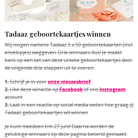
Tadaaz geboortekaartjes winnen
Wij mogen namens Tadaaz 3 x 50 geboortekaarten (incl.
envelopjes) weggeven. Drie winnaars dus! Je maakt
kans op een set van deze unieke geboortekaartjes door
de volgende drie stappen uit te voeren:
1.
Schrijf je in voor
onze nieuwsbrief
2.
Like deze winactie op
Facebook
of ons
Instagram
account
3.
Laat in een reactie op social media weten hoe graag jij
Tadaaz geboortekaartjes wil winnen
Je kunt meedoen t/m 27 juni! Daarna worden de
gelukkige winnaars op deze pagina bekend gemaakt.