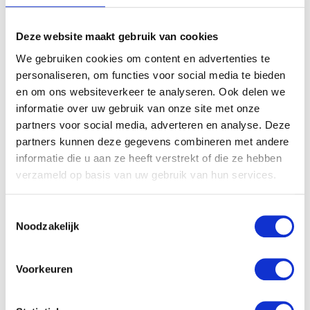
Ook de
kleine boys
kunnen zich mooi aankleden voor
hét feest van het jaar. Deze elementen zien we in deze
Deze website maakt gebruik van cookies
collectie terug in de artworks: zoals een gilet print op T-
We gebruiken cookies om content en advertenties te
shirts, maar ook échte gilets. Hoe schattig is dat?
personaliseren, om functies voor social media te bieden
Daarnaast de ‘klassieke’ bloesjes met bijbehorende
en om ons websiteverkeer te analyseren. Ook delen we
stropdas of vlinderdas. Voor de liefhebbers een ‘foute
informatie over uw gebruik van onze site met onze
kersttrui’ met een sneeuwpop applique. Let it snow, let
partners voor social media, adverteren en analyse. Deze
it snow 😉
partners kunnen deze gegevens combineren met andere
informatie die u aan ze heeft verstrekt of die ze hebben
verzameld op basis van uw gebruik van hun services.
Toestemmingsselectie
Noodzakelijk
Voorkeuren