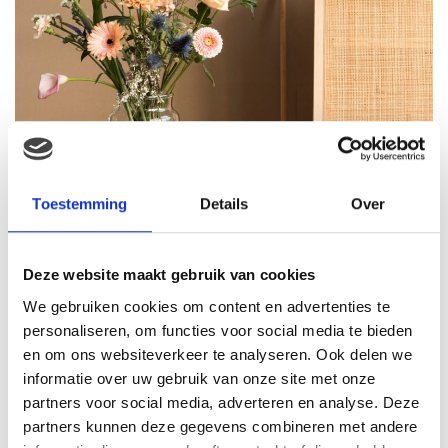
Toestemming
Details
Over
Babystraatje.nl mag namens bloomon een jaar lang gratis
bloemen weggeven.
Deze website maakt gebruik van cookies
We gebruiken cookies om content en advertenties te
personaliseren, om functies voor social media te bieden
en om ons websiteverkeer te analyseren. Ook delen we
informatie over uw gebruik van onze site met onze
Babystraatje.nl
partners voor social media, adverteren en analyse. Deze
Klik hier en lees meer blogs…
partners kunnen deze gegevens combineren met andere