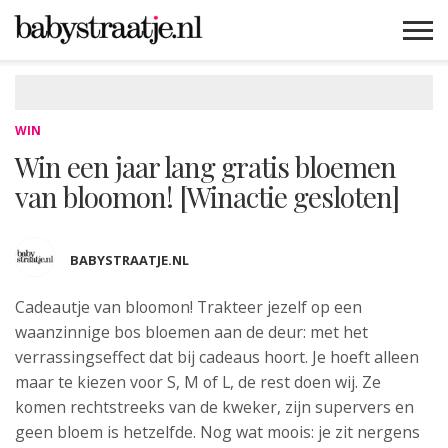
MAMABLOGS
MAMAVLOGS
ZWANGER
BABY
LIFESTYLE
MUSTHAVES
CELEBS
ADVIES
WEBSHOPS
GRATIS
WIN
KORTINGEN
WIN
Win een jaar lang gratis bloemen
van bloomon! [Winactie gesloten]
BABYSTRAATJE.NL
Cadeautje van bloomon! Trakteer jezelf op een
waanzinnige bos bloemen aan de deur: met het
verrassingseffect dat bij cadeaus hoort. Je hoeft alleen
maar te kiezen voor S, M of L, de rest doen wij. Ze
komen rechtstreeks van de kweker, zijn supervers en
geen bloem is hetzelfde. Nog wat moois: je zit nergens