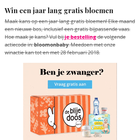
Win een jaar lang gratis bloemen
Maak kans op een jaar lang gratis bloemen! Elke maand
een nieuwe bos, inclusief een gratis bijpassende vaas.
Hoe maak je kans? Vul bij
je bestelling
de volgende
actiecode in:
bloomonbaby
. Meedoen met onze
winactie kan tot en met 28 februari 2018.