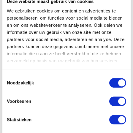
Deze website maakt gebruik van cookies
We gebruiken cookies om content en advertenties te
personaliseren, om functies voor social media te bieden
en om ons websiteverkeer te analyseren. Ook delen we
informatie over uw gebruik van onze site met onze
partners voor social media, adverteren en analyse. Deze
partners kunnen deze gegevens combineren met andere
informatie die u aan ze heeft verstrekt of die ze hebben
verzameld op basis van uw gebruik van hun services.
Toestemmingsselectie
Noodzakelijk
Het comfort van dragen
Voorkeuren
De aanraking, jouw stem, lichaamswarmte en het ritme
van jouw hartslag geven het kindje een vertrouwd en
Statistieken
ontspannen gevoel tijdens het dragen. Vooral vlak na de