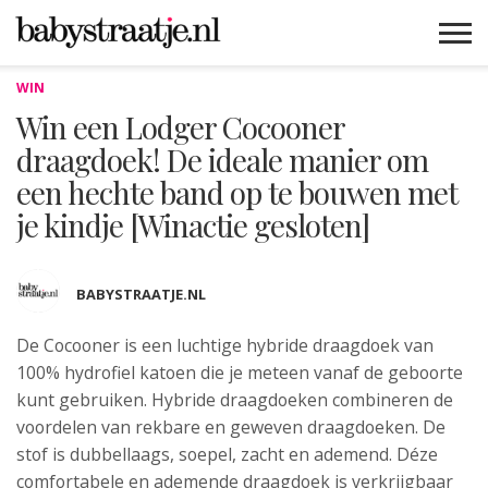
WIN
MAMABLOGS
MAMAVLOGS
ZWANGER
BABY
LIFESTYLE
MUSTHAVES
CELEBS
ADVIES
WEBSHOPS
GRATIS
WIN
KORTINGEN
Win een Lodger Cocooner
draagdoek! De ideale manier om
een hechte band op te bouwen met
je kindje [Winactie gesloten]
BABYSTRAATJE.NL
De Cocooner is een luchtige hybride
draagdoek van
100% hydrofiel katoen die je meteen vanaf de geboorte
kunt gebruiken. Hybride draagdoeken combineren de
voordelen van rekbare en geweven draagdoeken. De
stof is dubbellaags, soepel, zacht en ademend. Déze
comfortabele en ademende draagdoek is verkrijgbaar