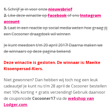
1.
Schrijf je in voor onze
nieuwsbrief
2.
Like deze winactie op
Facebook
of ons
Instagram
account
3.
Laat in een reactie op social media weten hoe graag jij
een Cocooner draagdoek wil winnen
Je kunt meedoen t/m 20 april 2017! Daarna maken we
de winnaars op deze pagina bekend.
Deze winactie is gesloten. De winnaar is: Maeike
Kisoenpersad-Kiers.
Niet gewonnen? Dan hebben wij toch nog een leuk
cadeautje! Je kunt nu t/m 28 april de Cocooner bestellen
met 10% korting + gratis verzending! Gebruik daarvoor
de couponcode
Cocooner17
via de
webshop van
Lodger.com
.