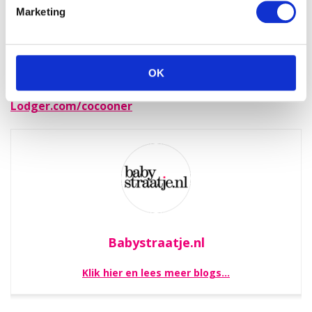
geboorte is dit van groot belang voor het
Marketing
hechtingsproces. Baby’s zitten comfortabel en
geborgen terwijl je als ouder genoeg bewegingsvrijheid
hebt. Het dragen met de Lodger Cocooner is de ideale
manier om een hechte band op te bouwen met je kindje.
OK
Leer de basis knoopmethode door te kijken op
Lodger.com/cocooner
Babystraatje.nl
Klik hier en lees meer blogs…