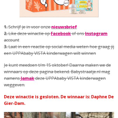
1.
Schrijf je in voor onze
nieuwsbrief
2.
Like deze winactie op
Facebook
of ons
Instagram
account
3.
Laat in een reactie op social media weten hoe graag jij
een UPPAbaby VISTA kinderwagen wilt winnen
Je kunt meedoen t/m 15 oktober! Daarna maken we de
winnaars op deze pagina bekend. Babystraatje.nl mag
namens
Jamak
deze UPPAbaby VISTA kinderwagen
weggeven.
Deze winactie is gesloten. De winnaar is: Daphne De
Gier-Dam.