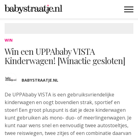
MAMABLOGS
MAMAVLOGS
ZWANGER
BABY
LIFESTYLE
MUSTHAVES
CELEBS
ADVIES
WEBSHOPS
GRATIS
WIN
KORTINGEN
WIN
Win een UPPAbaby VISTA
Kinderwagen! [Winactie gesloten]
BABYSTRAATJE.NL
De UPPAbaby VISTA is een gebruiksvriendelijke
kinderwagen en oogt bovendien strak, sportief en
stoer! Een groot pluspunt is dat je deze kinderwagen
kunt gebruiken als mono- duo- of meerlingenwagen. Je
kunt naar wens snel en eenvoudig twee autostoeltjes,
twee reiswiegen, twee zitjes of een combinatie daarvan