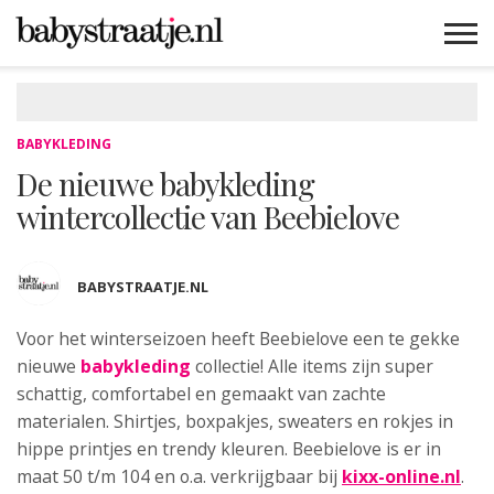
MAMABLOGS
MAMAVLOGS
ZWANGER
BABY
LIFESTYLE
MUSTHAVES
CELEBS
ADVIES
WEBSHOPS
GRATIS
WIN
KORTINGEN
BABYKLEDING
De nieuwe babykleding
wintercollectie van Beebielove
BABYSTRAATJE.NL
Voor het winterseizoen heeft Beebielove
een te gekke
nieuwe
babykleding
collectie! Alle items zijn super
schattig, comfortabel en gemaakt van zachte
materialen. Shirtjes, boxpakjes, sweaters en rokjes in
hippe printjes en trendy kleuren. Beebielove is er in
maat 50 t/m 104 en o.a. verkrijgbaar bij
kixx-online.nl
.