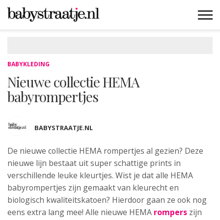
MAMABLOGS
MAMAVLOGS
ZWANGER
BABY
LIFESTYLE
MUSTHAVES
CELEBS
ADVIES
WEBSHOPS
GRATIS
WIN
KORTINGEN
BABYKLEDING
Nieuwe collectie HEMA
babyrompertjes
BABYSTRAATJE.NL
De nieuwe collectie HEMA rompertjes al gezien?
Deze
nieuwe lijn bestaat uit super schattige prints in
verschillende leuke kleurtjes. Wist je dat alle HEMA
babyrompertjes zijn gemaakt van kleurecht en
biologisch kwaliteitskatoen? Hierdoor gaan ze ook nog
eens extra lang mee! Alle nieuwe HEMA
rompers
zijn