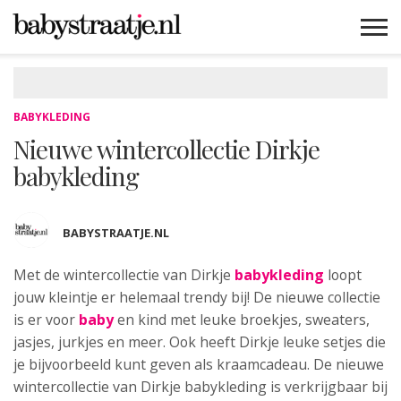
MAMABLOGS
MAMAVLOGS
ZWANGER
BABY
LIFESTYLE
MUSTHAVES
CELEBS
ADVIES
WEBSHOPS
GRATIS
WIN
KORTINGEN
BABYKLEDING
Nieuwe wintercollectie Dirkje
babykleding
BABYSTRAATJE.NL
Met de wintercollectie van Dirkje
babykleding
loopt
jouw kleintje er helemaal trendy bij! De nieuwe collectie
is er voor
baby
en kind met leuke broekjes, sweaters,
jasjes, jurkjes en meer. Ook heeft Dirkje leuke setjes die
je bijvoorbeeld kunt geven als kraamcadeau. De nieuwe
wintercollectie van Dirkje babykleding is verkrijgbaar bij