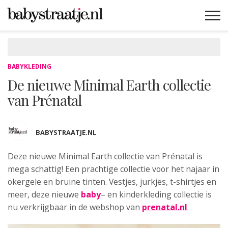
MAMABLOGS
MAMAVLOGS
ZWANGER
BABY
LIFESTYLE
MUSTHAVES
CELEBS
ADVIES
WEBSHOPS
GRATIS
WIN
KORTINGEN
BABYKLEDING
De nieuwe Minimal Earth collectie
van Prénatal
BABYSTRAATJE.NL
Deze nieuwe Minimal Earth collectie van Prénatal is
mega schattig!
Een prachtige collectie voor het najaar in
okergele en bruine tinten. Vestjes, jurkjes, t-shirtjes en
meer, deze nieuwe
baby
– en kinderkleding collectie is
nu verkrijgbaar in de webshop van
prenatal.nl
.