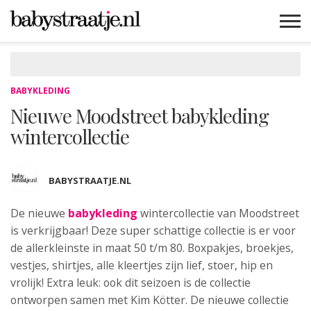
MAMABLOGS
MAMAVLOGS
ZWANGER
BABY
LIFESTYLE
MUSTHAVES
CELEBS
ADVIES
WEBSHOPS
GRATIS
WIN
KORTINGEN
BABYKLEDING
Nieuwe Moodstreet babykleding
wintercollectie
BABYSTRAATJE.NL
De nieuwe
babykleding
wintercollectie van Moodstreet
is verkrijgbaar! Deze super schattige collectie is er voor
de allerkleinste in maat 50 t/m 80. Boxpakjes, broekjes,
vestjes, shirtjes, alle kleertjes zijn lief, stoer, hip en
vrolijk! Extra leuk: ook dit seizoen is de collectie
ontworpen samen met Kim Kötter. De nieuwe collectie