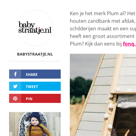
Ken je het merk Plum al? He
houten zandbank met afdak, 
schilderijen maakt en een sup
heeft een groot assortiment
Plum? Kijk dan eens bij
fonq.
BABYSTRAATJE.NL
SHARE
TWEET
PIN