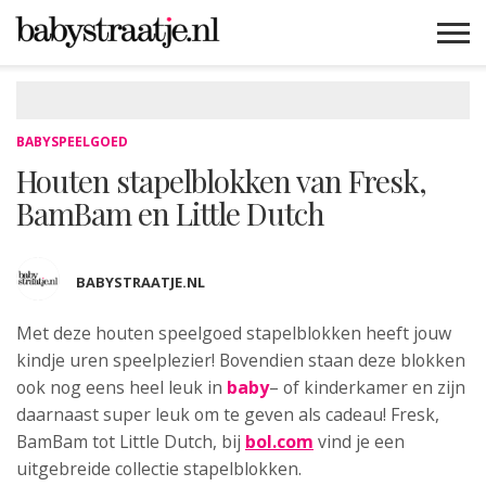
MAMABLOGS
MAMAVLOGS
ZWANGER
BABY
LIFESTYLE
MUSTHAVES
CELEBS
ADVIES
WEBSHOPS
GRATIS
WIN
KORTINGEN
BABYSPEELGOED
Houten stapelblokken van Fresk,
BamBam en Little Dutch
BABYSTRAATJE.NL
Met deze houten speelgoed stapelblokken
heeft jouw
kindje uren speelplezier! Bovendien staan deze blokken
ook nog eens heel leuk in
baby
– of kinderkamer en zijn
daarnaast super leuk om te geven als cadeau! Fresk,
BamBam tot Little Dutch, bij
bol.com
vind je een
uitgebreide collectie stapelblokken.