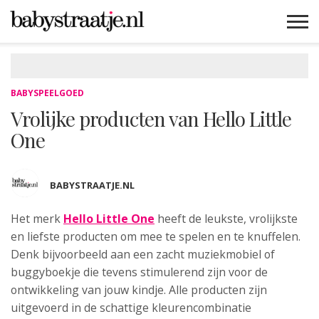
MAMABLOGS
MAMAVLOGS
ZWANGER
BABY
LIFESTYLE
MUSTHAVES
CELEBS
ADVIES
WEBSHOPS
GRATIS
WIN
KORTINGEN
BABYSPEELGOED
Vrolijke producten van Hello Little
One
BABYSTRAATJE.NL
Het merk
Hello Little One
heeft de leukste, vrolijkste
en
liefste producten om mee te spelen en te knuffelen.
Denk bijvoorbeeld aan een zacht muziekmobiel of
buggyboekje die tevens stimulerend zijn voor de
ontwikkeling van jouw kindje. Alle producten zijn
uitgevoerd in de schattige kleurencombinatie