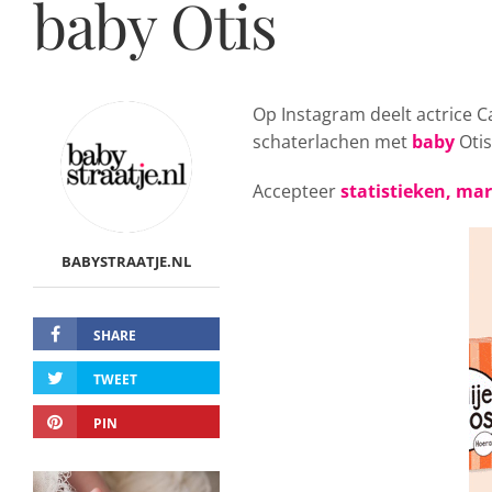
baby Otis
Op Instagram deelt actrice C
schaterlachen met
baby
Otis
Accepteer
statistieken, ma
BABYSTRAATJE.NL
SHARE
TWEET
PIN