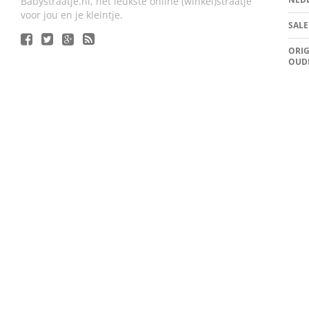
Babystraatje.nl, het leukste online (winkel)straatje
voor jou en je kleintje.
SALE
ORIG
OUD