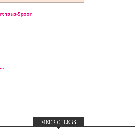
arthaus-Spoor
s…
MEER CELEBS