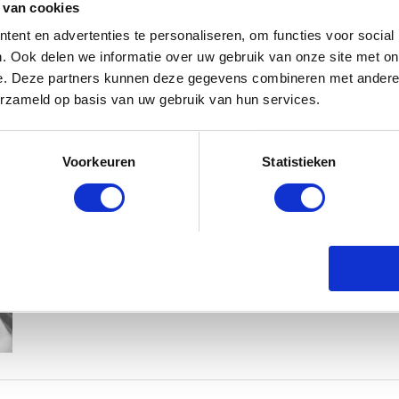
 van cookies
ent en advertenties te personaliseren, om functies voor social
. Ook delen we informatie over uw gebruik van onze site met on
e. Deze partners kunnen deze gegevens combineren met andere i
erzameld op basis van uw gebruik van hun services.
KIM KÖTTER DEELT PRACHTIGE G
Voorkeuren
Statistieken
MANNEN
BABYSTRAATJE.NL
23 OKTOBER 2018