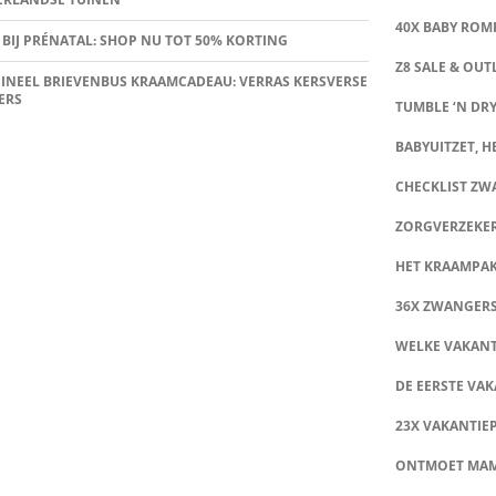
40X BABY ROMP
 BIJ PRÉNATAL: SHOP NU TOT 50% KORTING
Z8 SALE & OUT
INEEL BRIEVENBUS KRAAMCADEAU: VERRAS KERSVERSE
ERS
TUMBLE ‘N DRY
BABYUITZET, HE
CHECKLIST Z
ZORGVERZEKE
HET KRAAMPA
36X ZWANGER
WELKE VAKANT
DE EERSTE VAK
23X VAKANTIE
ONTMOET MA