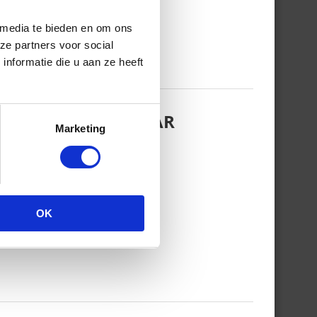
 media te bieden en om ons
ze partners voor social
nformatie die u aan ze heeft
EZINSFOTO MET HAAR
Marketing
OK