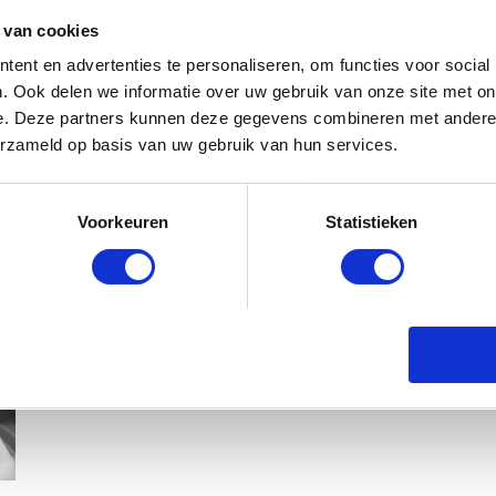
 van cookies
ent en advertenties te personaliseren, om functies voor social
. Ook delen we informatie over uw gebruik van onze site met on
e. Deze partners kunnen deze gegevens combineren met andere i
erzameld op basis van uw gebruik van hun services.
Voorkeuren
Statistieken
KIM KÖTTER DEELT PRACHTIGE G
MANNEN
BABYSTRAATJE.NL
23 OKTOBER 2018