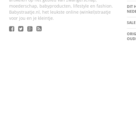
moederschap, babyproducten, lifestyle en fashion.
DIT 
NED
Babystraatje.nl, het leukste online (winkel)straatje
voor jou en je kleintje.
SALE
ORIG
OUD