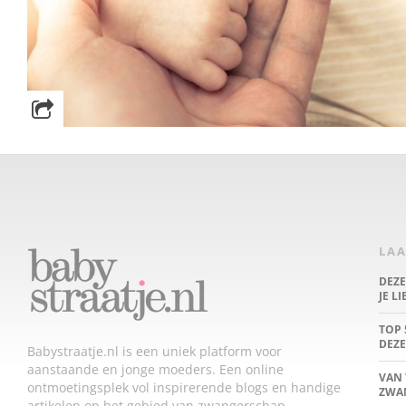
LAA
DEZ
JE L
TOP 
DEZE
Babystraatje.nl is een uniek platform voor
aanstaande en jonge moeders. Een online
VAN 
ontmoetingsplek vol inspirerende blogs en handige
ZWA
artikelen op het gebied van zwangerschap,