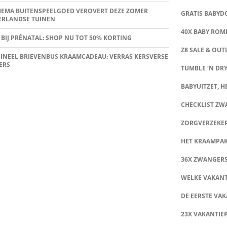
HEMA BUITENSPEELGOED VEROVERT DEZE ZOMER
GRATIS BABY
ERLANDSE TUINEN
40X BABY ROMP
 BIJ PRÉNATAL: SHOP NU TOT 50% KORTING
Z8 SALE & OUT
INEEL BRIEVENBUS KRAAMCADEAU: VERRAS KERSVERSE
ERS
TUMBLE ‘N DRY
BABYUITZET, HE
CHECKLIST Z
ZORGVERZEKE
HET KRAAMPA
36X ZWANGER
WELKE VAKANT
DE EERSTE VAK
23X VAKANTIE