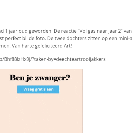
nd 1 jaar oud geworden.
De reactie “Vol gas naar jaar 2” van
t perfect bij de foto. De twee dochters zitten op een mini-
men. Van harte gefeliciteerd Art!
p/Bhf88lzHx9j/?taken-by=deechteartrooijakkers