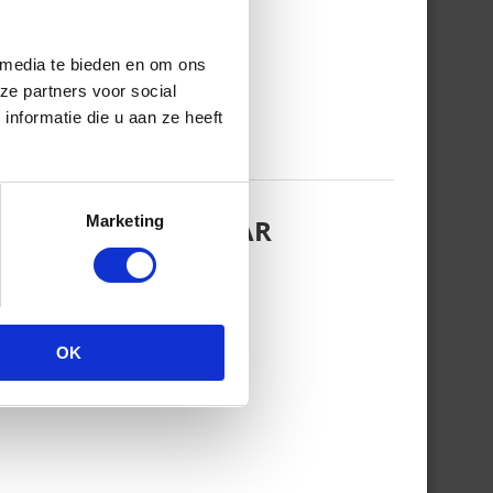
 media te bieden en om ons
ze partners voor social
nformatie die u aan ze heeft
Marketing
EZINSFOTO MET HAAR
OK