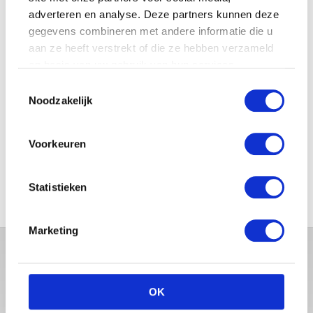
adverteren en analyse. Deze partners kunnen deze
gegevens combineren met andere informatie die u
JOSJE HUISMAN SHOWT
aan ze heeft verstrekt of die ze hebben verzameld
BABYBUIK OP IBIZA
op basis van uw gebruik van hun services.
Toestemmingsselectie
Noodzakelijk
MONICA GEUZE DEELT
PRACHTIGE FOTO MET BABY
Voorkeuren
ZARA-LIZZY
Statistieken
Marketing
OK