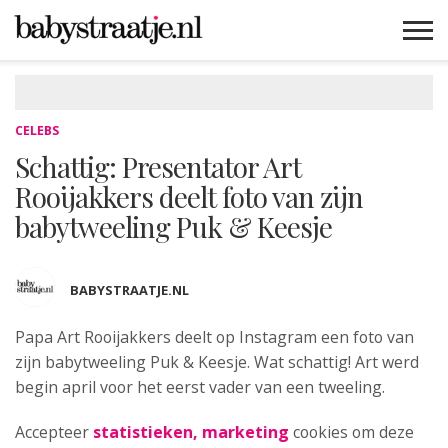
MAMABLOGS
MAMAVLOGS
ZWANGER
BABY
LIFESTYLE
MUSTHAVES
CELEBS
ADVIES
WEBSHOPS
GRATIS
WIN
KORTINGEN
CELEBS
Schattig: Presentator Art
Rooijakkers deelt foto van zijn
babytweeling Puk & Keesje
BABYSTRAATJE.NL
Papa Art Rooijakkers deelt op
Instagram een foto van
zijn babytweeling Puk & Keesje. Wat schattig! Art werd
begin april voor het eerst vader van een tweeling.
Accepteer
statistieken, marketing
cookies om deze