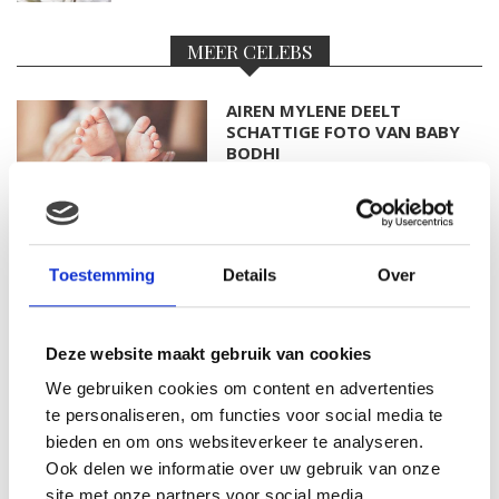
MEER CELEBS
AIREN MYLENE DEELT
SCHATTIGE FOTO VAN BABY
BODHI
FOTO: SAAR KONINGSBERGER
Toestemming
Details
Over
MET DOCHTERTJE SCOTTIE
Deze website maakt gebruik van cookies
We gebruiken cookies om content en advertenties
KIM KÖTTER DEELT PRACHTIGE
te personaliseren, om functies voor social media te
GEZINSFOTO MET HAAR
bieden en om ons websiteverkeer te analyseren.
MANNEN
Ook delen we informatie over uw gebruik van onze
site met onze partners voor social media,