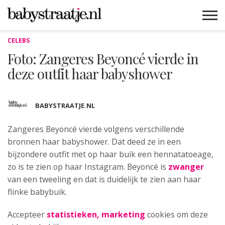
CELEBS
MAMABLOGS
MAMAVLOGS
ZWANGER
BABY
LIFESTYLE
MUSTHAVES
CELEBS
ADVIES
WEBSHOPS
GRATIS
WIN
KORTINGEN
Foto: Zangeres Beyoncé vierde in
deze outfit haar babyshower
BABYSTRAATJE.NL
Zangeres Beyoncé vierde volgens
verschillende
bronnen haar babyshower. Dat deed ze in een
bijzondere outfit met op haar buik een hennatatoeage,
zo is te zien op haar Instagram. Beyoncé is
zwanger
van een tweeling en dat is duidelijk te zien aan haar
flinke babybuik.
Accepteer
statistieken, marketing
cookies om deze