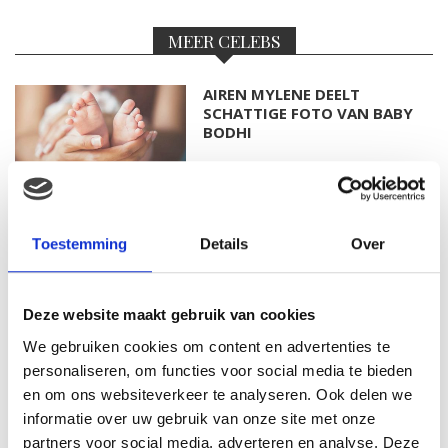
MEER CELEBS
AIREN MYLENE DEELT
SCHATTIGE FOTO VAN BABY
BODHI
FOTO: SAAR KONINGSBERGER
Toestemming
Details
Over
MET DOCHTERTJE SCOTTIE
Deze website maakt gebruik van cookies
We gebruiken cookies om content en advertenties te
KIM KÖTTER DEELT PRACHTIGE
personaliseren, om functies voor social media te bieden
GEZINSFOTO MET HAAR
en om ons websiteverkeer te analyseren. Ook delen we
MANNEN
informatie over uw gebruik van onze site met onze
partners voor social media, adverteren en analyse. Deze