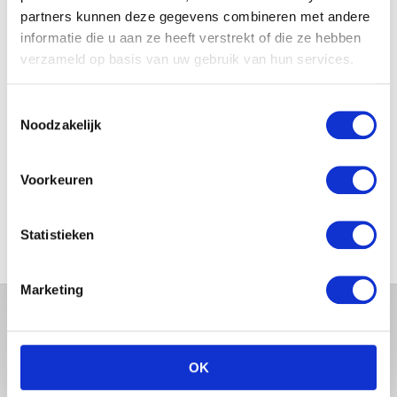
partners kunnen deze gegevens combineren met andere
informatie die u aan ze heeft verstrekt of die ze hebben
JOSJE HUISMAN SHOWT
BABYBUIK OP IBIZA
verzameld op basis van uw gebruik van hun services.
Toestemmingsselectie
Noodzakelijk
MONICA GEUZE DEELT
PRACHTIGE FOTO MET BABY
Voorkeuren
ZARA-LIZZY
Statistieken
Marketing
OK