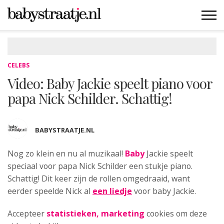
MAMABLOGS
MAMAVLOGS
ZWANGER
BABY
LIFESTYLE
MUSTHAVES
CELEBS
ADVIES
WEBSHOPS
GRATIS
WIN
KORTINGEN
CELEBS
Video: Baby Jackie speelt piano voor
papa Nick Schilder. Schattig!
BABYSTRAATJE.NL
Nog zo klein en nu al muzikaal!
Baby
Jackie
speelt
speciaal voor papa Nick Schilder een stukje piano.
Schattig! Dit keer zijn de rollen omgedraaid, want
eerder speelde Nick al
een liedje
voor baby Jackie.
Accepteer
statistieken, marketing
cookies om deze