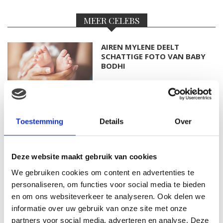
MEER CELEBS
AIREN MYLENE DEELT
SCHATTIGE FOTO VAN BABY
BODHI
FOTO: SAAR KONINGSBERGER
Toestemming
Details
Over
MET DOCHTERTJE SCOTTIE
Deze website maakt gebruik van cookies
We gebruiken cookies om content en advertenties te
KIM KÖTTER DEELT PRACHTIGE
personaliseren, om functies voor social media te bieden
GEZINSFOTO MET HAAR
en om ons websiteverkeer te analyseren. Ook delen we
MANNEN
informatie over uw gebruik van onze site met onze
partners voor social media, adverteren en analyse. Deze