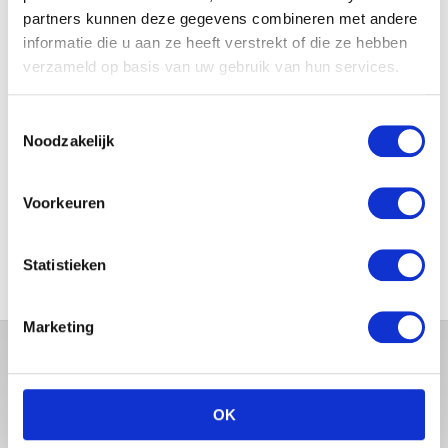
partners kunnen deze gegevens combineren met andere
informatie die u aan ze heeft verstrekt of die ze hebben
JOSJE HUISMAN SHOWT
BABYBUIK OP IBIZA
verzameld op basis van uw gebruik van hun services.
Toestemmingsselectie
Noodzakelijk
MONICA GEUZE DEELT
PRACHTIGE FOTO MET BABY
Voorkeuren
ZARA-LIZZY
Statistieken
Marketing
OK