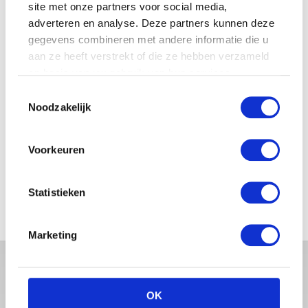
site met onze partners voor social media,
adverteren en analyse. Deze partners kunnen deze
gegevens combineren met andere informatie die u
JOSJE HUISMAN SHOWT
aan ze heeft verstrekt of die ze hebben verzameld
BABYBUIK OP IBIZA
op basis van uw gebruik van hun services.
Toestemmingsselectie
Noodzakelijk
MONICA GEUZE DEELT
Voorkeuren
PRACHTIGE FOTO MET BABY
ZARA-LIZZY
Statistieken
Marketing
OK