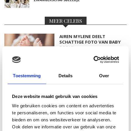
MEER CELEBS
AIREN MYLENE DEELT
SCHATTIGE FOTO VAN BABY
BODHI
FOTO: SAAR KONINGSBERGER
Toestemming
Details
Over
MET DOCHTERTJE SCOTTIE
Deze website maakt gebruik van cookies
We gebruiken cookies om content en advertenties
te personaliseren, om functies voor social media te
KIM KÖTTER DEELT PRACHTIGE
GEZINSFOTO MET HAAR
bieden en om ons websiteverkeer te analyseren.
MANNEN
Ook delen we informatie over uw gebruik van onze