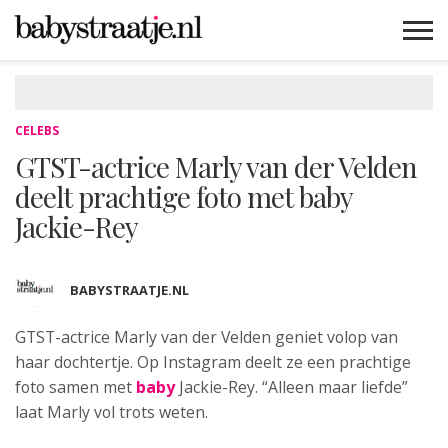
MAMABLOGS
MAMAVLOGS
ZWANGER
BABY
LIFESTYLE
MUSTHAVES
CELEBS
ADVIES
WEBSHOPS
GRATIS
WIN
KORTINGEN
CELEBS
GTST-actrice Marly van der Velden
deelt prachtige foto met baby
Jackie-Rey
BABYSTRAATJE.NL
GTST-actrice Marly van der Velden geniet
volop van
haar dochtertje. Op Instagram deelt ze een prachtige
foto samen met
baby
Jackie-Rey. “Alleen maar liefde”
laat Marly vol trots weten.