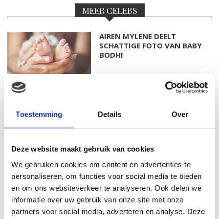
MEER CELEBS
AIREN MYLENE DEELT
SCHATTIGE FOTO VAN BABY
BODHI
FOTO: SAAR KONINGSBERGER
MET DOCHTERTJE SCOTTIE
Toestemming
Details
Over
Deze website maakt gebruik van cookies
We gebruiken cookies om content en advertenties te
KIM KÖTTER DEELT PRACHTIGE
GEZINSFOTO MET HAAR
personaliseren, om functies voor social media te bieden
MANNEN
en om ons websiteverkeer te analyseren. Ook delen we
informatie over uw gebruik van onze site met onze
partners voor social media, adverteren en analyse. Deze