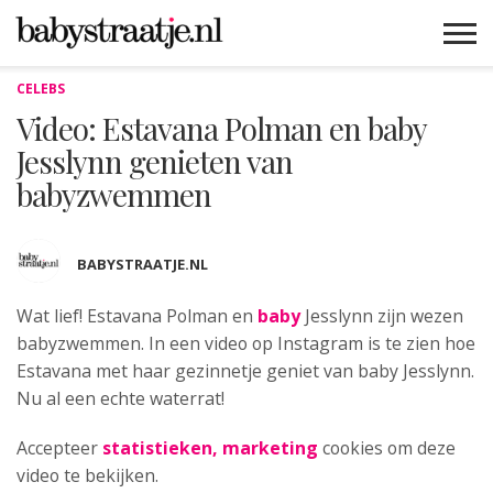
CELEBS
MAMABLOGS
MAMAVLOGS
ZWANGER
BABY
LIFESTYLE
MUSTHAVES
CELEBS
ADVIES
WEBSHOPS
GRATIS
WIN
KORTINGEN
Video: Estavana Polman en baby
Jesslynn genieten van
babyzwemmen
BABYSTRAATJE.NL
Wat lief! Estavana Polman en
baby
Jesslynn zijn
wezen
babyzwemmen. In een video op Instagram is te zien hoe
Estavana met haar gezinnetje geniet van baby Jesslynn.
Nu al een echte waterrat!
Accepteer
statistieken, marketing
cookies om deze
video te bekijken.