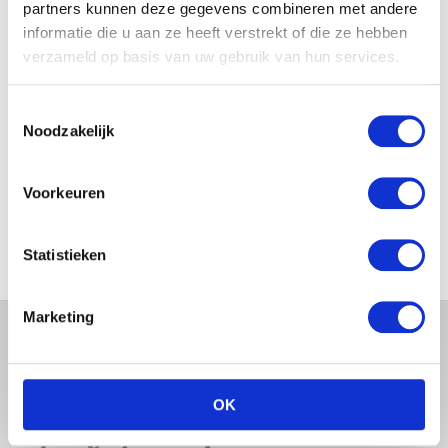
partners kunnen deze gegevens combineren met andere
JOSJE HUISMAN SHOWT
informatie die u aan ze heeft verstrekt of die ze hebben
BABYBUIK OP IBIZA
verzameld op basis van uw gebruik van hun services.
Toestemmingsselectie
Noodzakelijk
MONICA GEUZE DEELT
PRACHTIGE FOTO MET BABY
Voorkeuren
ZARA-LIZZY
Statistieken
Marketing
OK