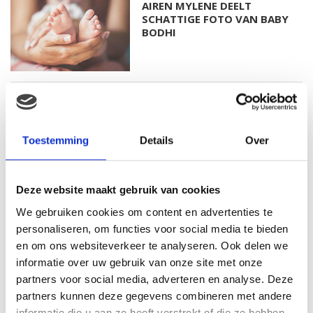
AIREN MYLENE DEELT
SCHATTIGE FOTO VAN BABY
BODHI
FOTO: SAAR KONINGSBERGER
MET DOCHTERTJE SCOTTIE
Toestemming
Details
Over
Deze website maakt gebruik van cookies
KIM KÖTTER DEELT PRACHTIGE
GEZINSFOTO MET HAAR
We gebruiken cookies om content en advertenties te
MANNEN
personaliseren, om functies voor social media te bieden
en om ons websiteverkeer te analyseren. Ook delen we
informatie over uw gebruik van onze site met onze
partners voor social media, adverteren en analyse. Deze
JOSJE HUISMAN SHOWT
partners kunnen deze gegevens combineren met andere
BABYBUIK OP IBIZA
informatie die u aan ze heeft verstrekt of die ze hebben