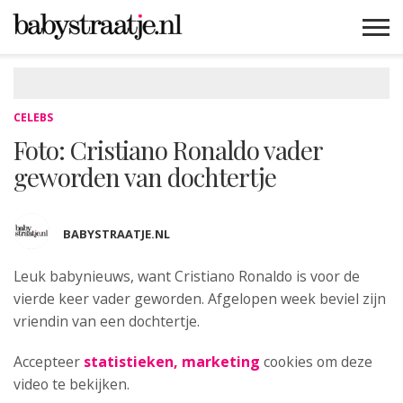
MAMABLOGS
MAMAVLOGS
ZWANGER
BABY
LIFESTYLE
MUSTHAVES
CELEBS
ADVIES
WEBSHOPS
GRATIS
WIN
KORTINGEN
CELEBS
Foto: Cristiano Ronaldo vader
geworden van dochtertje
BABYSTRAATJE.NL
Leuk babynieuws, want Cristiano Ronaldo is voor
de
vierde keer vader geworden. Afgelopen week beviel zijn
vriendin van een dochtertje.
Accepteer
statistieken, marketing
cookies om deze
video te bekijken.