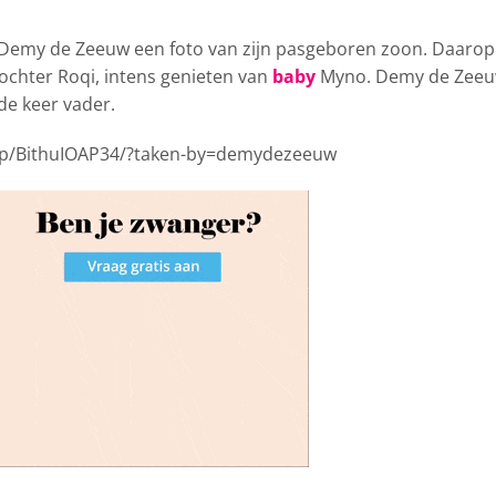
 Demy de Zeeuw een foto
van zijn pasgeboren zoon. Daarop 
dochter Roqi, intens genieten van
baby
Myno. Demy de Zee
de keer vader.
/p/BithuIOAP34/?taken-by=demydezeeuw