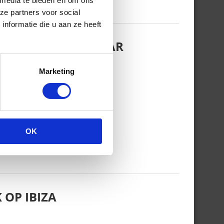
 media te bieden en om ons
ze partners voor social
nformatie die u aan ze heeft
EZINSFOTO MET HAAR
Marketing
OK
 OP IBIZA