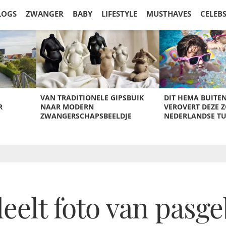
LOGS
ZWANGER
BABY
LIFESTYLE
MUSTHAVES
CELEB
VAN TRADITIONELE GIPSBUIK
DIT HEMA BUITE
R
NAAR MODERN
VEROVERT DEZE 
ZWANGERSCHAPSBEELDJE
NEDERLANDSE T
elt foto van pasg