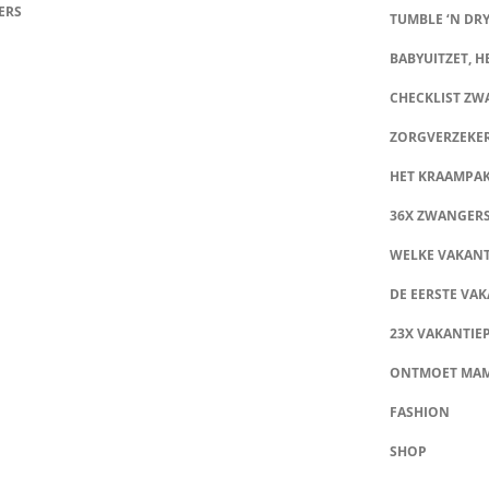
ERS
TUMBLE ‘N DRY
BABYUITZET, HE
CHECKLIST Z
ZORGVERZEKE
HET KRAAMPA
36X ZWANGER
WELKE VAKANT
DE EERSTE VAK
23X VAKANTIE
ONTMOET MA
FASHION
SHOP