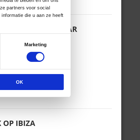
 media te bieden en om ons
ze partners voor social
nformatie die u aan ze heeft
EZINSFOTO MET HAAR
Marketing
OK
 OP IBIZA