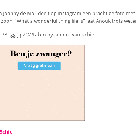
n Johnny de Mol,
deelt op Instagram een prachtige foto met
oon. “What a wonderful thing life is” laat Anouk trots wete
p/Bitgg-jlpZQ/?taken-by=anouk_van_schie
Schie