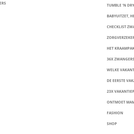
ERS
TUMBLE ‘N DRY
BABYUITZET, HE
CHECKLIST Z
ZORGVERZEKE
HET KRAAMPA
36X ZWANGER
WELKE VAKANT
DE EERSTE VAK
23X VAKANTIE
ONTMOET MA
FASHION
SHOP