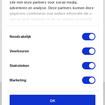
site met onze partners voor social media,
adverteren en analyse. Deze partners kunnen deze
gegevens combineren met andere informatie die u
JOSJE HUISMAN SHOWT
aan ze heeft verstrekt of die ze hebben verzameld
BABYBUIK OP IBIZA
op basis van uw gebruik van hun services.
Toestemmingsselectie
Noodzakelijk
MONICA GEUZE DEELT
Voorkeuren
PRACHTIGE FOTO MET BABY
ZARA-LIZZY
Statistieken
Marketing
OK