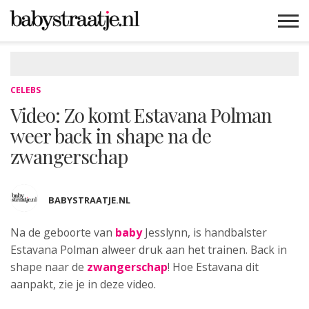
MAMABLOGS
MAMAVLOGS
ZWANGER
BABY
LIFESTYLE
MUSTHAVES
CELEBS
ADVIES
WEBSHOPS
GRATIS
WIN
KORTINGEN
CELEBS
Video: Zo komt Estavana Polman
weer back in shape na de
zwangerschap
BABYSTRAATJE.NL
Na de geboorte van
baby
Jesslynn, is
handbalster
Estavana Polman alweer druk aan het trainen. Back in
shape naar de
zwangerschap
! Hoe Estavana dit
aanpakt, zie je in deze video.