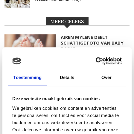
MEER CELEBS
AIREN MYLENE DEELT
SCHATTIGE FOTO VAN BABY
BODHI
FOTO: SAAR KONINGSBERGER
Toestemming
Details
Over
MET DOCHTERTJE SCOTTIE
Deze website maakt gebruik van cookies
We gebruiken cookies om content en advertenties
te personaliseren, om functies voor social media te
KIM KÖTTER DEELT PRACHTIGE
GEZINSFOTO MET HAAR
bieden en om ons websiteverkeer te analyseren.
MANNEN
Ook delen we informatie over uw gebruik van onze