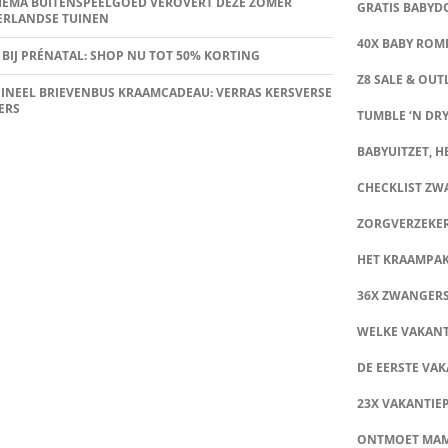
HEMA BUITENSPEELGOED VEROVERT DEZE ZOMER
GRATIS BABY
ERLANDSE TUINEN
40X BABY ROMP
 BIJ PRÉNATAL: SHOP NU TOT 50% KORTING
Z8 SALE & OUT
INEEL BRIEVENBUS KRAAMCADEAU: VERRAS KERSVERSE
ERS
TUMBLE ‘N DRY
BABYUITZET, HE
CHECKLIST Z
ZORGVERZEKE
HET KRAAMPA
36X ZWANGER
WELKE VAKANT
DE EERSTE VAK
23X VAKANTIE
ONTMOET MA