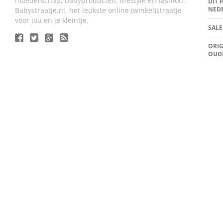
moederschap, babyproducten, lifestyle en fashion.
DIT 
NED
Babystraatje.nl, het leukste online (winkel)straatje
voor jou en je kleintje.
SALE
ORIG
OUD