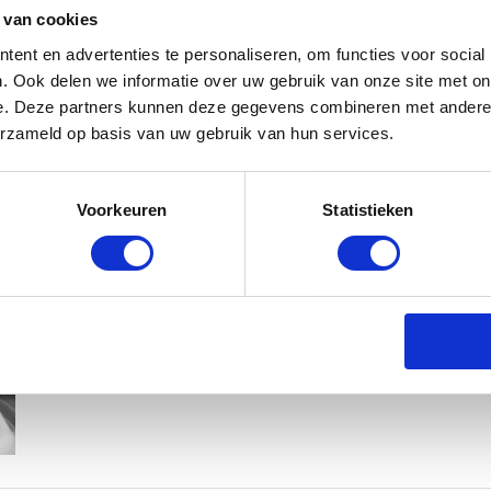
 van cookies
ent en advertenties te personaliseren, om functies voor social
. Ook delen we informatie over uw gebruik van onze site met on
e. Deze partners kunnen deze gegevens combineren met andere i
erzameld op basis van uw gebruik van hun services.
KIM KÖTTER DEELT PRACHTIGE G
Voorkeuren
Statistieken
MANNEN
BABYSTRAATJE.NL
23 OKTOBER 2018