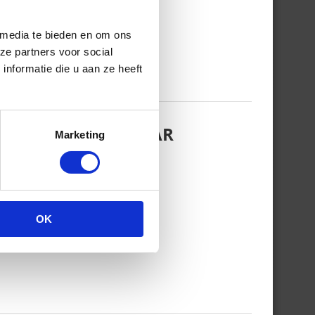
 media te bieden en om ons
ze partners voor social
nformatie die u aan ze heeft
EZINSFOTO MET HAAR
Marketing
OK