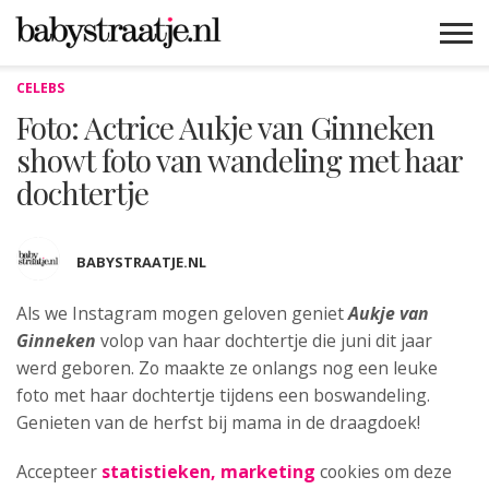
CELEBS
MAMABLOGS
MAMAVLOGS
ZWANGER
BABY
LIFESTYLE
MUSTHAVES
CELEBS
ADVIES
WEBSHOPS
GRATIS
WIN
KORTINGEN
Foto: Actrice Aukje van Ginneken
showt foto van wandeling met haar
dochtertje
BABYSTRAATJE.NL
Als we Instagram mogen geloven geniet
Aukje van
Ginneken
volop van haar dochtertje die juni dit jaar
werd geboren. Zo maakte ze onlangs nog een leuke
foto met haar dochtertje tijdens een boswandeling.
Genieten van de herfst bij mama in de draagdoek!
Accepteer
statistieken, marketing
cookies om deze