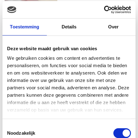
KIM KÖTTER DEELT PRACHTIGE
GEZINSFOTO MET HAAR
MANNEN
Toestemming
Details
Over
Deze website maakt gebruik van cookies
JOSJE HUISMAN SHOWT
We gebruiken cookies om content en advertenties te
BABYBUIK OP IBIZA
personaliseren, om functies voor social media te bieden
en om ons websiteverkeer te analyseren. Ook delen we
informatie over uw gebruik van onze site met onze
partners voor social media, adverteren en analyse. Deze
partners kunnen deze gegevens combineren met andere
MONICA GEUZE DEELT
PRACHTIGE FOTO MET BABY
informatie die u aan ze heeft verstrekt of die ze hebben
ZARA-LIZZY
verzameld op basis van uw gebruik van hun services.
Toestemmingsselectie
Noodzakelijk