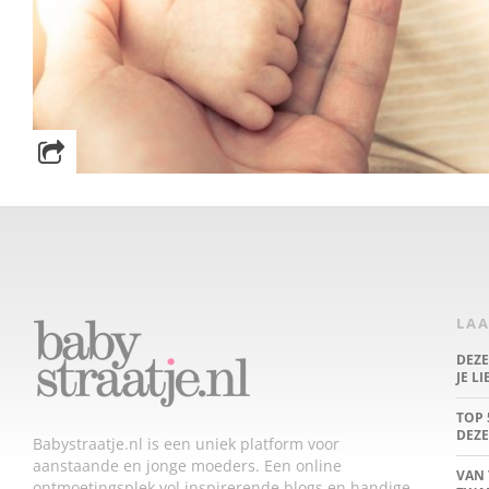
LAA
DEZ
JE L
TOP 
DEZE
Babystraatje.nl is een uniek platform voor
aanstaande en jonge moeders. Een online
VAN 
ontmoetingsplek vol inspirerende blogs en handige