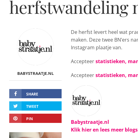
herfstwandeling 
De herfst levert heel wat pra
maken. Deze twee BN’ers na
Instagram plaatje van.
Accepteer
statistieken, ma
BABYSTRAATJE.NL
Accepteer
statistieken, ma
SHARE
TWEET
PIN
Babystraatje.nl
Klik hier en lees meer blog