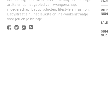
ZWA
artikelen op het gebied van zwangerschap,
moederschap, babyproducten, lifestyle en fashion.
DIT 
NED
Babystraatje.nl, het leukste online (winkel)straatje
voor jou en je kleintje.
SALE
ORIG
OUD