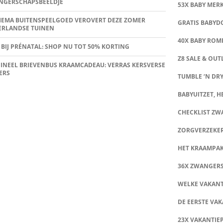
NGERSCHAPSBEELDJE
53X BABY MER
HEMA BUITENSPEELGOED VEROVERT DEZE ZOMER
GRATIS BABY
ERLANDSE TUINEN
40X BABY ROMP
 BIJ PRÉNATAL: SHOP NU TOT 50% KORTING
Z8 SALE & OUT
INEEL BRIEVENBUS KRAAMCADEAU: VERRAS KERSVERSE
ERS
TUMBLE ‘N DRY
BABYUITZET, HE
CHECKLIST Z
ZORGVERZEKE
HET KRAAMPA
36X ZWANGER
WELKE VAKANT
DE EERSTE VAK
23X VAKANTIE