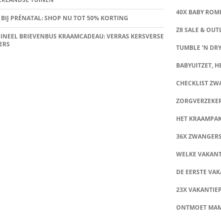
40X BABY ROMP
 BIJ PRÉNATAL: SHOP NU TOT 50% KORTING
Z8 SALE & OUT
INEEL BRIEVENBUS KRAAMCADEAU: VERRAS KERSVERSE
ERS
TUMBLE ‘N DRY
BABYUITZET, HE
CHECKLIST Z
ZORGVERZEKE
HET KRAAMPA
36X ZWANGER
WELKE VAKANT
DE EERSTE VAK
23X VAKANTIE
ONTMOET MA