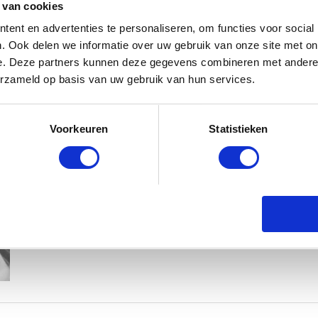
 van cookies
ent en advertenties te personaliseren, om functies voor social
. Ook delen we informatie over uw gebruik van onze site met on
e. Deze partners kunnen deze gegevens combineren met andere i
erzameld op basis van uw gebruik van hun services.
KIM KÖTTER DEELT PRACHTIGE G
Voorkeuren
Statistieken
MANNEN
BABYSTRAATJE.NL
23 OKTOBER 2018