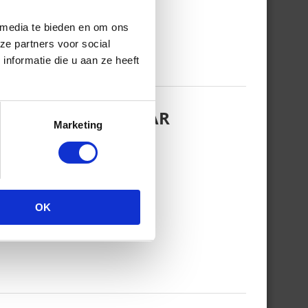
 media te bieden en om ons
ze partners voor social
nformatie die u aan ze heeft
EZINSFOTO MET HAAR
Marketing
OK