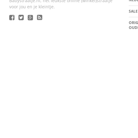
Babystraatje.nl, het leukste online (winkel)straatje
voor jou en je kleintje.
SALE
ORIG
OUD