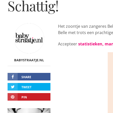
Schattig!
Het zoontje van zangeres Be
Belle met trots een prachtig
Accepteer
statistieken, ma
BABYSTRAATJE.NL
SHARE
TWEET
PIN