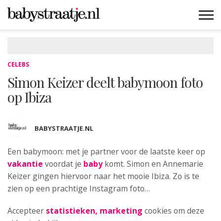
MAMABLOGS
MAMAVLOGS
ZWANGER
BABY
LIFESTYLE
MUSTHAVES
CELEBS
ADVIES
WEBSHOPS
GRATIS
WIN
KORTINGEN
CELEBS
Simon Keizer deelt babymoon foto
op Ibiza
BABYSTRAATJE.NL
Een babymoon: met je partner
voor de laatste keer op
vakantie
voordat je
baby
komt. Simon en Annemarie
Keizer gingen hiervoor naar het mooie Ibiza. Zo is te
zien op een prachtige Instagram foto…
Accepteer
statistieken, marketing
cookies om deze