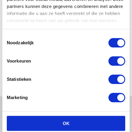
partners kunnen deze gegevens combineren met andere
informatie die u aan ze heeft verstrekt of die ze hebben
JOSJE HUISMAN SHOWT
verzameld op basis van uw gebruik van hun services.
BABYBUIK OP IBIZA
Toestemmingsselectie
Noodzakelijk
MONICA GEUZE DEELT
PRACHTIGE FOTO MET BABY
Voorkeuren
ZARA-LIZZY
Statistieken
Marketing
OK