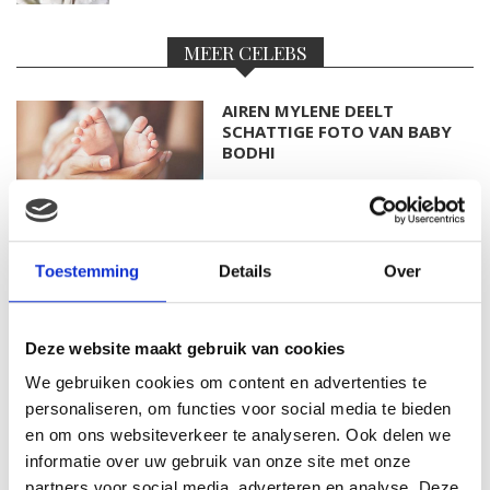
MEER CELEBS
AIREN MYLENE DEELT
SCHATTIGE FOTO VAN BABY
BODHI
FOTO: SAAR KONINGSBERGER
Toestemming
Details
Over
MET DOCHTERTJE SCOTTIE
Deze website maakt gebruik van cookies
We gebruiken cookies om content en advertenties te
KIM KÖTTER DEELT PRACHTIGE
personaliseren, om functies voor social media te bieden
GEZINSFOTO MET HAAR
en om ons websiteverkeer te analyseren. Ook delen we
MANNEN
informatie over uw gebruik van onze site met onze
partners voor social media, adverteren en analyse. Deze