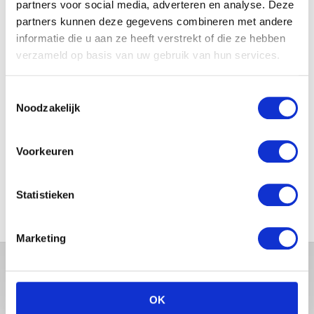
partners voor social media, adverteren en analyse. Deze
partners kunnen deze gegevens combineren met andere
informatie die u aan ze heeft verstrekt of die ze hebben
JOSJE HUISMAN SHOWT
verzameld op basis van uw gebruik van hun services.
BABYBUIK OP IBIZA
Toestemmingsselectie
Noodzakelijk
MONICA GEUZE DEELT
Voorkeuren
PRACHTIGE FOTO MET BABY
ZARA-LIZZY
Statistieken
Marketing
OK