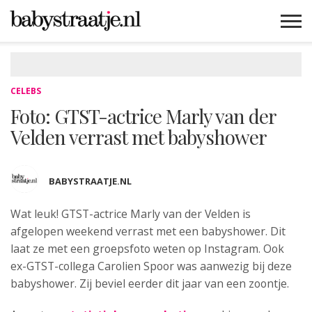
MAMABLOGS
MAMAVLOGS
ZWANGER
BABY
LIFESTYLE
MUSTHAVES
CELEBS
ADVIES
WEBSHOPS
GRATIS
WIN
KORTINGEN
CELEBS
Foto: GTST-actrice Marly van der
Velden verrast met babyshower
BABYSTRAATJE.NL
Wat leuk! GTST-actrice Marly van der Velden
is
afgelopen weekend verrast met een babyshower. Dit
laat ze met een groepsfoto weten op Instagram. Ook
ex-GTST-collega Carolien Spoor was aanwezig bij deze
babyshower. Zij beviel eerder dit jaar van een zoontje.