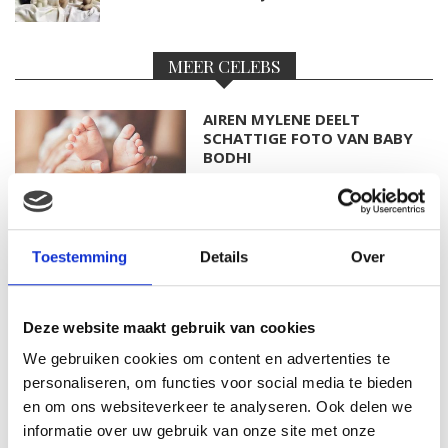
MEER CELEBS
AIREN MYLENE DEELT
SCHATTIGE FOTO VAN BABY
BODHI
FOTO: SAAR KONINGSBERGER
Toestemming
Details
Over
MET DOCHTERTJE SCOTTIE
Deze website maakt gebruik van cookies
We gebruiken cookies om content en advertenties te
personaliseren, om functies voor social media te bieden
KIM KÖTTER DEELT PRACHTIGE
GEZINSFOTO MET HAAR
en om ons websiteverkeer te analyseren. Ook delen we
MANNEN
informatie over uw gebruik van onze site met onze