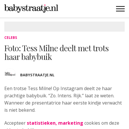
MAMABLOGS
MAMAVLOGS
ZWANGER
BABY
LIFESTYLE
MUSTHAVES
CELEBS
ADVIES
WEBSHOPS
GRATIS
WIN
KORTINGEN
CELEBS
Foto: Tess Milne deelt met trots
haar babybuik
BABYSTRAATJE.NL
Een trotse Tess Milne! Op Instagram
deelt ze haar
prachtige babybuik. “Zo. Intens. Rijk.” laat ze weten.
Wanneer de presentatrice haar eerste kindje verwacht
is niet bekend.
Accepteer
statistieken, marketing
cookies om deze