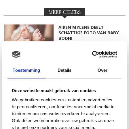
MEER CELEBS
AIREN MYLENE DEELT
SCHATTIGE FOTO VAN BABY
BODHI
FOTO: SAAR KONINGSBERGER
Toestemming
Details
Over
MET DOCHTERTJE SCOTTIE
Deze website maakt gebruik van cookies
We gebruiken cookies om content en advertenties
KIM KÖTTER DEELT PRACHTIGE
te personaliseren, om functies voor social media te
GEZINSFOTO MET HAAR
bieden en om ons websiteverkeer te analyseren.
MANNEN
Ook delen we informatie over uw gebruik van onze
site met onze partners voor social media,