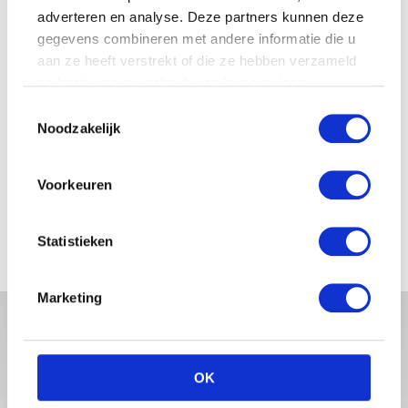
adverteren en analyse. Deze partners kunnen deze
gegevens combineren met andere informatie die u
JOSJE HUISMAN SHOWT
BABYBUIK OP IBIZA
aan ze heeft verstrekt of die ze hebben verzameld
op basis van uw gebruik van hun services.
Toestemmingsselectie
Noodzakelijk
MONICA GEUZE DEELT
PRACHTIGE FOTO MET BABY
Voorkeuren
ZARA-LIZZY
Statistieken
Marketing
OK