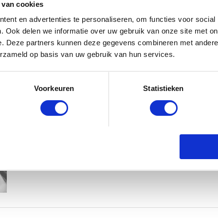
 van cookies
ent en advertenties te personaliseren, om functies voor social
. Ook delen we informatie over uw gebruik van onze site met on
e. Deze partners kunnen deze gegevens combineren met andere i
erzameld op basis van uw gebruik van hun services.
KIM KÖTTER DEELT PRACHTIGE G
Voorkeuren
Statistieken
MANNEN
BABYSTRAATJE.NL
23 OKTOBER 2018