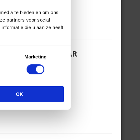
 media te bieden en om ons
ze partners voor social
nformatie die u aan ze heeft
EZINSFOTO MET HAAR
Marketing
OK