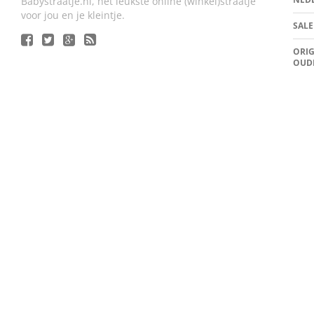
Babystraatje.nl, het leukste online (winkel)straatje
voor jou en je kleintje.
SALE
ORIG
OUD