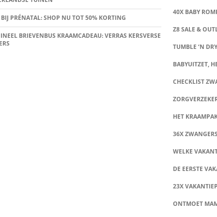
40X BABY ROMP
 BIJ PRÉNATAL: SHOP NU TOT 50% KORTING
Z8 SALE & OUT
INEEL BRIEVENBUS KRAAMCADEAU: VERRAS KERSVERSE
ERS
TUMBLE ‘N DRY
BABYUITZET, HE
CHECKLIST Z
ZORGVERZEKE
HET KRAAMPA
36X ZWANGER
WELKE VAKANT
DE EERSTE VAK
23X VAKANTIE
ONTMOET MA