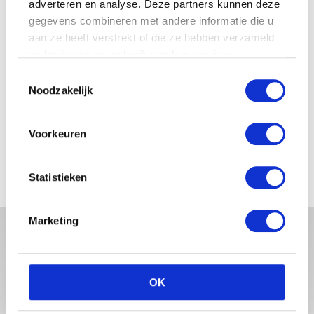
adverteren en analyse. Deze partners kunnen deze
JOSJE HUISMAN SHOWT
gegevens combineren met andere informatie die u
BABYBUIK OP IBIZA
aan ze heeft verstrekt of die ze hebben verzameld
op basis van uw gebruik van hun services.
Toestemmingsselectie
Noodzakelijk
MONICA GEUZE DEELT
PRACHTIGE FOTO MET BABY
Voorkeuren
ZARA-LIZZY
Statistieken
Marketing
OK