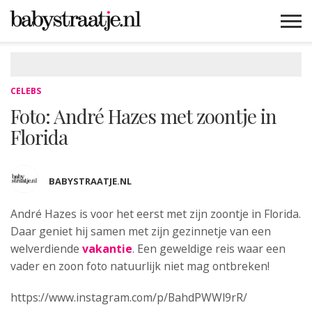
MAMABLOGS
MAMAVLOGS
ZWANGER
BABY
LIFESTYLE
MUSTHAVES
CELEBS
ADVIES
WEBSHOPS
GRATIS
WIN
KORTINGEN
CELEBS
Foto: André Hazes met zoontje in
Florida
BABYSTRAATJE.NL
André Hazes is voor het eerst met zijn
zoontje in Florida.
Daar geniet hij samen met zijn gezinnetje van een
welverdiende
vakantie
. Een geweldige reis waar een
vader en zoon foto natuurlijk niet mag ontbreken!
https://www.instagram.com/p/BahdPWWl9rR/