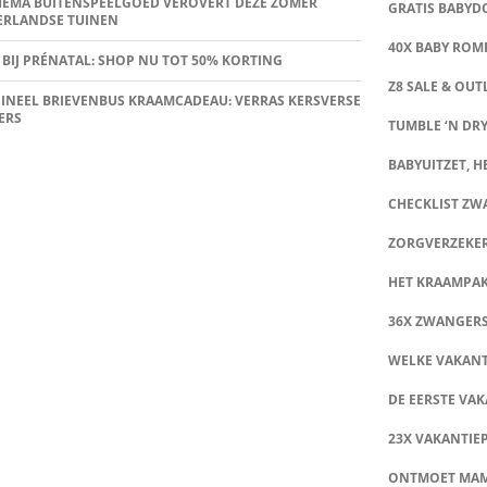
HEMA BUITENSPEELGOED VEROVERT DEZE ZOMER
GRATIS BABY
ERLANDSE TUINEN
40X BABY ROMP
 BIJ PRÉNATAL: SHOP NU TOT 50% KORTING
Z8 SALE & OUT
INEEL BRIEVENBUS KRAAMCADEAU: VERRAS KERSVERSE
ERS
TUMBLE ‘N DRY
BABYUITZET, HE
CHECKLIST Z
ZORGVERZEKE
HET KRAAMPA
36X ZWANGER
WELKE VAKANT
DE EERSTE VAK
23X VAKANTIE
ONTMOET MA