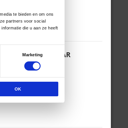
 media te bieden en om ons
ze partners voor social
nformatie die u aan ze heeft
EZINSFOTO MET HAAR
Marketing
OK