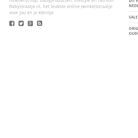
moederschap, babyproducten, lifestyle en fashion.
DIT 
NED
Babystraatje.nl, het leukste online (winkel)straatje
voor jou en je kleintje.
SALE
ORIG
OUD