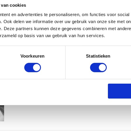
 van cookies
ent en advertenties te personaliseren, om functies voor social
. Ook delen we informatie over uw gebruik van onze site met on
e. Deze partners kunnen deze gegevens combineren met andere i
erzameld op basis van uw gebruik van hun services.
KIM KÖTTER DEELT PRACHTIGE G
Voorkeuren
Statistieken
MANNEN
BABYSTRAATJE.NL
23 OKTOBER 2018