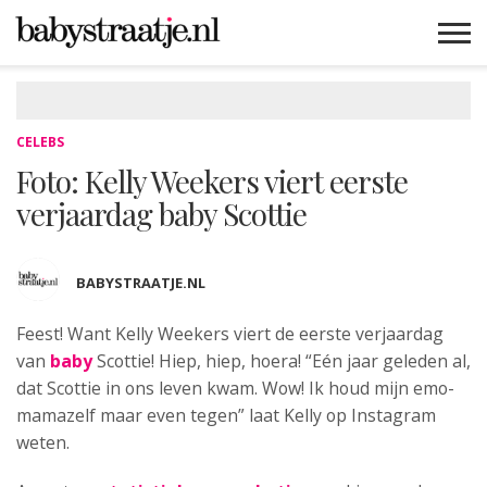
MAMABLOGS
MAMAVLOGS
ZWANGER
BABY
LIFESTYLE
MUSTHAVES
CELEBS
ADVIES
WEBSHOPS
GRATIS
WIN
KORTINGEN
CELEBS
Foto: Kelly Weekers viert eerste
verjaardag baby Scottie
BABYSTRAATJE.NL
Feest! Want Kelly Weekers viert de eerste
verjaardag
van
baby
Scottie! Hiep, hiep, hoera! “Eén jaar geleden al,
dat Scottie in ons leven kwam. Wow! Ik houd mijn emo-
mamazelf maar even tegen” laat Kelly op Instagram
weten.