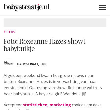
MAMABLOGS
MAMAVLOGS
ZWANGER
BABY
LIFESTYLE
MUSTHAVES
CELEBS
ADVIES
WEBSHOPS
GRATIS
WIN
KORTINGEN
CELEBS
Foto: Roxeanne Hazes showt
babybuikje
BABYSTRAATJE.NL
Afgelopen weekend kwam het grote nieuws naar
buiten. Roxeanne
Hazes is in verwachting van haar
eerste kindje! Op Instagram showt Roxeanne vol trots
haar babybuikje. A boy or a girl? Wat denk jij?
Accepteer
statistieken, marketing
cookies om deze