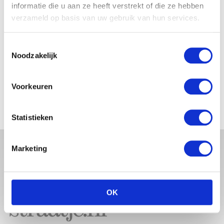
BABYBUIK OP IBIZA
informatie die u aan ze heeft verstrekt of die ze hebben
verzameld op basis van uw gebruik van hun services.
Toestemmingsselectie
Noodzakelijk
MONICA GEUZE DEELT
PRACHTIGE FOTO MET BABY
ZARA-LIZZY
Voorkeuren
Statistieken
Marketing
OK