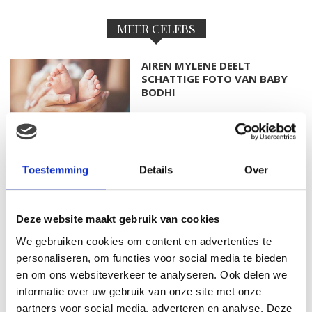
MEER CELEBS
AIREN MYLENE DEELT
SCHATTIGE FOTO VAN BABY
BODHI
FOTO: SAAR KONINGSBERGER
Toestemming
Details
Over
MET DOCHTERTJE SCOTTIE
Deze website maakt gebruik van cookies
We gebruiken cookies om content en advertenties te
KIM KÖTTER DEELT PRACHTIGE
personaliseren, om functies voor social media te bieden
GEZINSFOTO MET HAAR
en om ons websiteverkeer te analyseren. Ook delen we
MANNEN
informatie over uw gebruik van onze site met onze
partners voor social media, adverteren en analyse. Deze