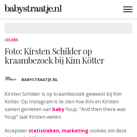
MAMABLOGS
MAMAVLOGS
ZWANGER
BABY
LIFESTYLE
MUSTHAVES
CELEBS
ADVIES
WEBSHOPS
GRATIS
WIN
KORTINGEN
CELEBS
Foto: Kirsten Schilder op
kraambezoek bij Kim Kötter
BABYSTRAATJE.NL
Kirsten Schilder is op kraambezoek geweest bij Kim
Kötter.
Op Instagram is te zien hoe Kim en Kirsten
samen genieten van
baby
Youp. “And then there was
Youp” laat Kirsten weten.
Accepteer
statistieken, marketing
cookies om deze