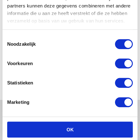
partners kunnen deze gegevens combineren met andere
informatie die u aan ze heeft verstrekt of die ze hebben
JOSJE HUISMAN SHOWT
BABYBUIK OP IBIZA
verzameld op basis van uw gebruik van hun services.
Toestemmingsselectie
Noodzakelijk
MONICA GEUZE DEELT
PRACHTIGE FOTO MET BABY
Voorkeuren
ZARA-LIZZY
Statistieken
Marketing
OK