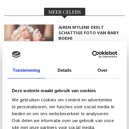
MEER CELEBS
AIREN MYLENE DEELT
SCHATTIGE FOTO VAN BABY
BODHI
FOTO: SAAR KONINGSBERGER
Toestemming
Details
Over
MET DOCHTERTJE SCOTTIE
Deze website maakt gebruik van cookies
We gebruiken cookies om content en advertenties
KIM KÖTTER DEELT PRACHTIGE
te personaliseren, om functies voor social media te
GEZINSFOTO MET HAAR
bieden en om ons websiteverkeer te analyseren.
MANNEN
Ook delen we informatie over uw gebruik van onze
site met onze partners voor social media,