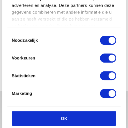
adverteren en analyse. Deze partners kunnen deze
gegevens combineren met andere informatie die u
JOSJE HUISMAN SHOWT
BABYBUIK OP IBIZA
aan ze heeft verstrekt of die ze hebben verzameld
op basis van uw gebruik van hun services.
Toestemmingsselectie
Noodzakelijk
MONICA GEUZE DEELT
PRACHTIGE FOTO MET BABY
Voorkeuren
ZARA-LIZZY
Statistieken
Marketing
OK