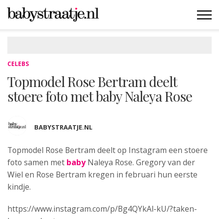
MAMABLOGS
MAMAVLOGS
ZWANGER
BABY
LIFESTYLE
MUSTHAVES
CELEBS
ADVIES
WEBSHOPS
GRATIS
WIN
KORTINGEN
CELEBS
Topmodel Rose Bertram deelt
stoere foto met baby Naleya Rose
BABYSTRAATJE.NL
Topmodel Rose Bertram deelt op Instagram een stoere
foto
samen met
baby
Naleya Rose. Gregory van der
Wiel en Rose Bertram kregen in februari hun eerste
kindje.
https://www.instagram.com/p/Bg4QYkAl-kU/?taken-