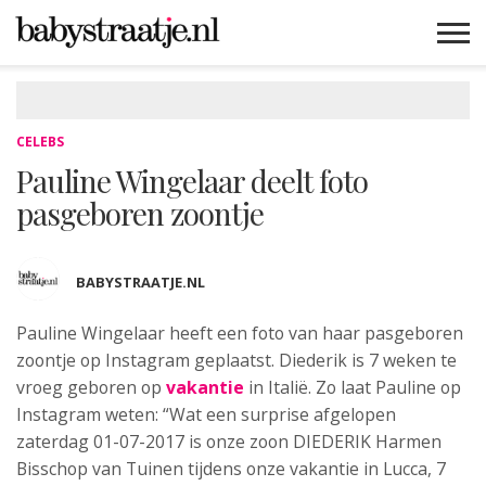
MAMABLOGS
MAMAVLOGS
ZWANGER
BABY
LIFESTYLE
MUSTHAVES
CELEBS
ADVIES
WEBSHOPS
GRATIS
WIN
KORTINGEN
CELEBS
Pauline Wingelaar deelt foto
pasgeboren zoontje
BABYSTRAATJE.NL
Pauline Wingelaar heeft een foto
van haar pasgeboren
zoontje op Instagram geplaatst. Diederik is 7 weken te
vroeg geboren op
vakantie
in Italië. Zo laat Pauline op
Instagram weten: “Wat een surprise afgelopen
zaterdag 01-07-2017 is onze zoon DIEDERIK Harmen
Bisschop van Tuinen tijdens onze vakantie in Lucca, 7