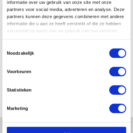
GEZINSFOTO MET HAAR
informatie over uw gebruik van onze site met onze
MANNEN
partners voor social media, adverteren en analyse. Deze
partners kunnen deze gegevens combineren met andere
informatie die u aan ze heeft verstrekt of die ze hebben
verzameld op basis van uw gebruik van hun services.
JOSJE HUISMAN SHOWT
BABYBUIK OP IBIZA
Toestemmingsselectie
Noodzakelijk
Voorkeuren
MONICA GEUZE DEELT
PRACHTIGE FOTO MET BABY
ZARA-LIZZY
Statistieken
Marketing