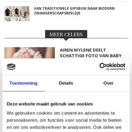
VAN TRADITIONELE GIPSBUIK NAAR MODERN
ZWANGERSCHAPSBEELDJE
MEER CELEBS
AIREN MYLENE DEELT
SCHATTIGE FOTO VAN BABY
BODHI
Toestemming
Details
Over
FOTO: SAAR KONINGSBERGER
MET DOCHTERTJE SCOTTIE
Deze website maakt gebruik van cookies
We gebruiken cookies om content en advertenties te
personaliseren, om functies voor social media te bieden
en om ons websiteverkeer te analyseren. Ook delen we
KIM KÖTTER DEELT PRACHTIGE