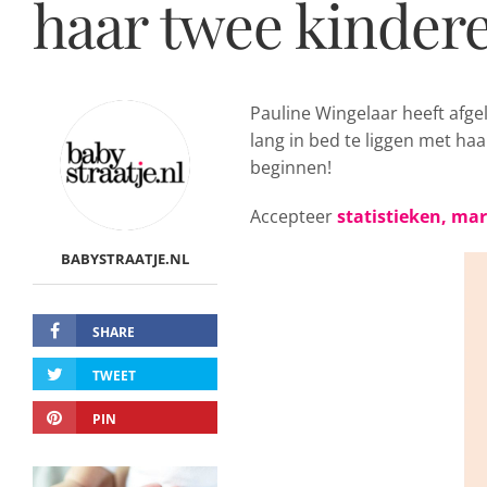
haar twee kinder
Pauline Wingelaar heeft af
lang in bed te liggen met ha
beginnen!
Accepteer
statistieken, ma
BABYSTRAATJE.NL
SHARE
TWEET
PIN