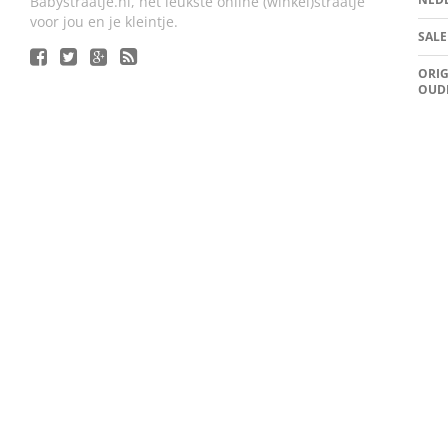
Babystraatje.nl, het leukste online (winkel)straatje
voor jou en je kleintje.
SALE
ORIG
OUD