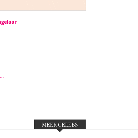
ngelaar
s…
MEER CELEBS