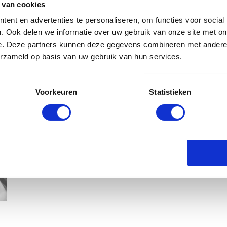
 van cookies
ent en advertenties te personaliseren, om functies voor social
. Ook delen we informatie over uw gebruik van onze site met on
e. Deze partners kunnen deze gegevens combineren met andere i
erzameld op basis van uw gebruik van hun services.
KIM KÖTTER DEELT PRACHTIGE G
Voorkeuren
Statistieken
MANNEN
BABYSTRAATJE.NL
23 OKTOBER 2018