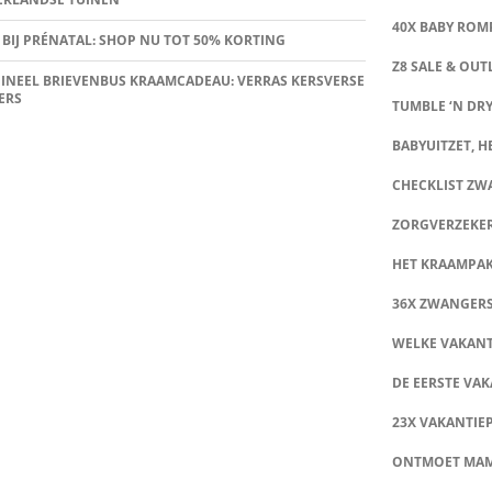
40X BABY ROMP
 BIJ PRÉNATAL: SHOP NU TOT 50% KORTING
Z8 SALE & OUT
INEEL BRIEVENBUS KRAAMCADEAU: VERRAS KERSVERSE
ERS
TUMBLE ‘N DRY
BABYUITZET, HE
CHECKLIST Z
ZORGVERZEKE
HET KRAAMPA
36X ZWANGER
WELKE VAKANT
DE EERSTE VAK
23X VAKANTIE
ONTMOET MA