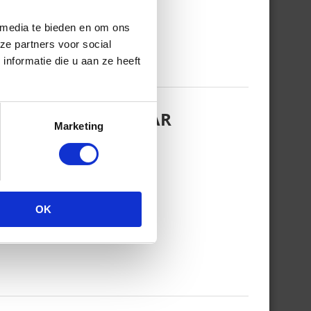
 media te bieden en om ons
ze partners voor social
nformatie die u aan ze heeft
EZINSFOTO MET HAAR
Marketing
OK