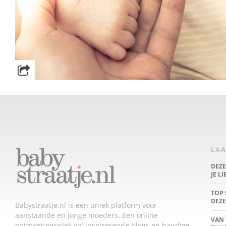
LAA
DEZ
JE L
TOP 
DEZE
Babystraatje.nl is een uniek platform voor
aanstaande en jonge moeders. Een online
VAN 
ontmoetingsplek vol inspirerende blogs en handige