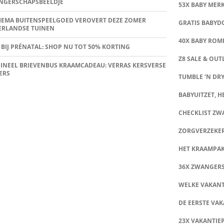
NGERSCHAPSBEELDJE
53X BABY MER
HEMA BUITENSPEELGOED VEROVERT DEZE ZOMER
GRATIS BABY
ERLANDSE TUINEN
40X BABY ROMP
 BIJ PRÉNATAL: SHOP NU TOT 50% KORTING
Z8 SALE & OUT
INEEL BRIEVENBUS KRAAMCADEAU: VERRAS KERSVERSE
ERS
TUMBLE ‘N DRY
BABYUITZET, HE
CHECKLIST Z
ZORGVERZEKE
HET KRAAMPA
36X ZWANGER
WELKE VAKANT
DE EERSTE VAK
23X VAKANTIE