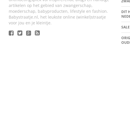
ZWA
artikelen op het gebied van zwangerschap,
moederschap, babyproducten, lifestyle en fashion.
DIT 
NED
Babystraatje.nl, het leukste online (winkel)straatje
voor jou en je kleintje.
SALE
ORIG
OUD