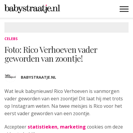
MAMABLOGS
MAMAVLOGS
ZWANGER
BABY
LIFESTYLE
MUSTHAVES
CELEBS
ADVIES
WEBSHOPS
GRATIS
WIN
KORTINGEN
CELEBS
Foto: Rico Verhoeven vader
geworden van zoontje!
BABYSTRAATJE.NL
Wat leuk babynieuws! Rico Verhoeven
is vanmorgen
vader geworden van een zoontje! Dit laat hij met trots
op Instagram weten. Na twee meisjes is Rico voor het
eerst vader geworden van een zoontje.
Accepteer
statistieken, marketing
cookies om deze