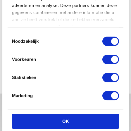
adverteren en analyse. Deze partners kunnen deze
gegevens combineren met andere informatie die u
JOSJE HUISMAN SHOWT
BABYBUIK OP IBIZA
aan ze heeft verstrekt of die ze hebben verzameld
op basis van uw gebruik van hun services.
Toestemmingsselectie
Noodzakelijk
MONICA GEUZE DEELT
PRACHTIGE FOTO MET BABY
Voorkeuren
ZARA-LIZZY
Statistieken
Marketing
OK