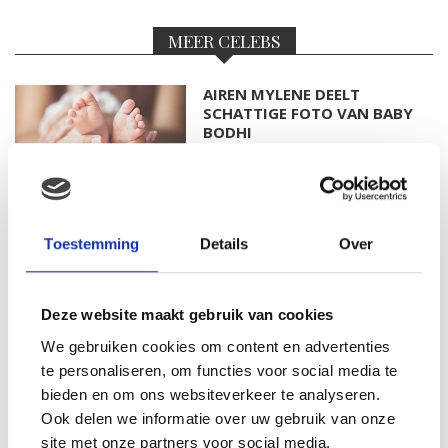
MEER CELEBS
AIREN MYLENE DEELT
SCHATTIGE FOTO VAN BABY
BODHI
FOTO: SAAR KONINGSBERGER
Toestemming
Details
Over
MET DOCHTERTJE SCOTTIE
Deze website maakt gebruik van cookies
We gebruiken cookies om content en advertenties
KIM KÖTTER DEELT PRACHTIGE
te personaliseren, om functies voor social media te
GEZINSFOTO MET HAAR
bieden en om ons websiteverkeer te analyseren.
MANNEN
Ook delen we informatie over uw gebruik van onze
site met onze partners voor social media,