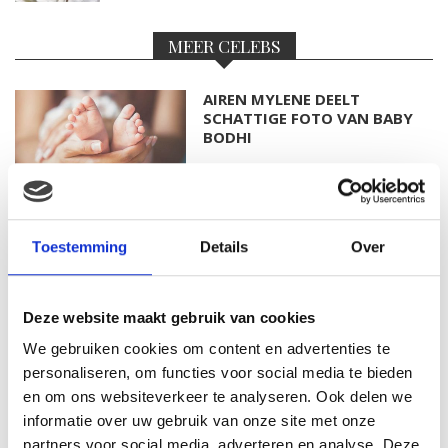
MEER CELEBS
AIREN MYLENE DEELT
SCHATTIGE FOTO VAN BABY
BODHI
FOTO: SAAR KONINGSBERGER
Toestemming
Details
Over
MET DOCHTERTJE SCOTTIE
Deze website maakt gebruik van cookies
We gebruiken cookies om content en advertenties te
KIM KÖTTER DEELT PRACHTIGE
personaliseren, om functies voor social media te bieden
GEZINSFOTO MET HAAR
en om ons websiteverkeer te analyseren. Ook delen we
MANNEN
informatie over uw gebruik van onze site met onze
partners voor social media, adverteren en analyse. Deze