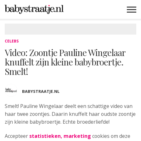
MAMABLOGS
MAMAVLOGS
ZWANGER
BABY
LIFESTYLE
MUSTHAVES
CELEBS
ADVIES
WEBSHOPS
GRATIS
WIN
KORTINGEN
CELEBS
Video: Zoontje Pauline Wingelaar
knuffelt zijn kleine babybroertje.
Smelt!
BABYSTRAATJE.NL
Smelt! Pauline Wingelaar deelt een schattige
video van
haar twee zoontjes. Daarin knuffelt haar oudste zoontje
zijn kleine babybroertje. Echte broederliefde!
Accepteer
statistieken, marketing
cookies om deze