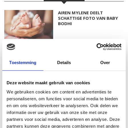
AIREN MYLENE DEELT
SCHATTIGE FOTO VAN BABY
BODHI
FOTO: SAAR KONINGSBERGER
MET DOCHTERTJE SCOTTIE
Toestemming
Details
Over
Deze website maakt gebruik van cookies
KIM KÖTTER DEELT PRACHTIGE
We gebruiken cookies om content en advertenties te
GEZINSFOTO MET HAAR
personaliseren, om functies voor social media te bieden
MANNEN
en om ons websiteverkeer te analyseren. Ook delen we
informatie over uw gebruik van onze site met onze
partners voor social media, adverteren en analyse. Deze
partners kunnen deze gegevens combineren met andere
JOSJE HUISMAN SHOWT