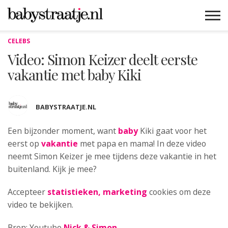
CELEBS
MAMABLOGS
MAMAVLOGS
ZWANGER
BABY
LIFESTYLE
MUSTHAVES
CELEBS
ADVIES
WEBSHOPS
GRATIS
WIN
KORTINGEN
Video: Simon Keizer deelt eerste
vakantie met baby Kiki
BABYSTRAATJE.NL
Een bijzonder moment, want
baby
Kiki
gaat voor het
eerst op
vakantie
met papa en mama! In deze video
neemt Simon Keizer je mee tijdens deze vakantie in het
buitenland. Kijk je mee?
Accepteer
statistieken, marketing
cookies om deze
video te bekijken.
Bron: Youtube
Nick & Simon