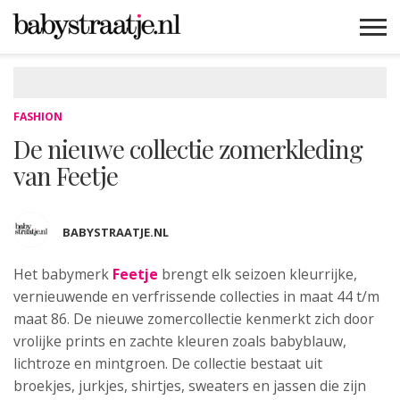
MAMABLOGS
MAMAVLOGS
ZWANGER
BABY
LIFESTYLE
MUSTHAVES
CELEBS
ADVIES
WEBSHOPS
GRATIS
WIN
KORTINGEN
FASHION
De nieuwe collectie zomerkleding
van Feetje
BABYSTRAATJE.NL
Het babymerk
Feetje
brengt elk seizoen
kleurrijke,
vernieuwende en verfrissende collecties in maat 44 t/m
maat 86. De nieuwe zomercollectie kenmerkt zich door
vrolijke prints en zachte kleuren zoals babyblauw,
lichtroze en mintgroen. De collectie bestaat uit
broekjes, jurkjes, shirtjes, sweaters en jassen die zijn